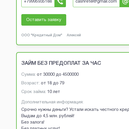
+
79995935188
cashretel@gmail.com
Оставить заявку
ООО "Кредитный Дом"
Алексей
ЗАЙМ БЕЗ ПРЕДОПЛАТ ЗА ЧАС
Сумма:
от
30000
до
4500000
Возраст:
от
18
до
79
Срок займа:
10 лет
Дополнительная информация:
Срочно нужны деньги? Устали искать честного кред
Выдам до 4,5 млн. рублей!
Без залога!
Без платных услуг!