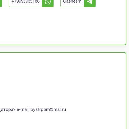
+
79995935188
Cashesm
итора? e-mail: bystrpom@mail.ru