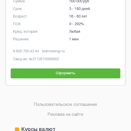
Сумма:
100 000 руб
Срок:
3 - 180 дней
Возраст:
18 - 80 лет
ПСК:
0 - 292%
Кред. история:
Любая
Решение:
1 мин
8 800 700 43 44
bistrodengi.ru
Свид-во: №
2110573000002
Оформить
Brobaza - Обычные объявления
Пользовательское соглашение
Реклама на сайте
Курсы валют