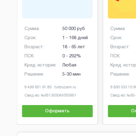
Сумма:
50 000 руб
Сумма:
Срок:
1 - 168 дней
Срок:
Возраст:
18 - 65 лет
Возраст:
ПСК:
0 - 292%
ПСК:
Кред. история:
Любая
Кред. истор
Решение:
5-30 мин
Решение:
8 499 951 91 80
turbozaim.ru
8 800 333 10 6
Свид-во: №
651303045003951
Свид-во: №
65
Оформить
О
Brobaza - Обычные объявления