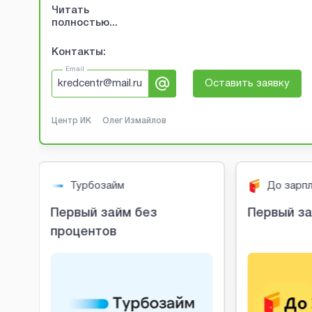
Читать
полностью...
Контакты:
Email
kredcentr@mail.ru
Оставить заявку
Центр ИК
Олег Измайлов
Турбозайм
До зарп
Первый займ без
Первый за
процентов