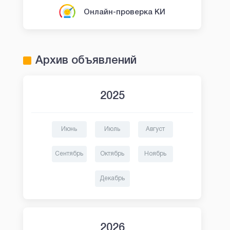
Онлайн-проверка КИ
Архив объявлений
2025
Июнь
Июль
Август
OneClickMoney
Fin5
Сентябрь
Октябрь
Ноябрь
Займ в OneClickMoney
Займы в Fin5
Декабрь
2026