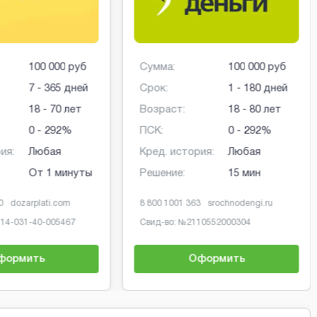
100 000 руб
Сумма:
100 000 руб
7 - 365 дней
Срок:
1 - 180 дней
18 - 70 лет
Возраст:
18 - 80 лет
0 - 292%
ПСК:
0 - 292%
ия:
Любая
Кред. история:
Любая
От 1 минуты
Решение:
15 мин
0
dozarplati.com
8 800 1001 363
srochnodengi.ru
-14-031-40-005467
Свид-во: №
2110552000304
формить
Оформить