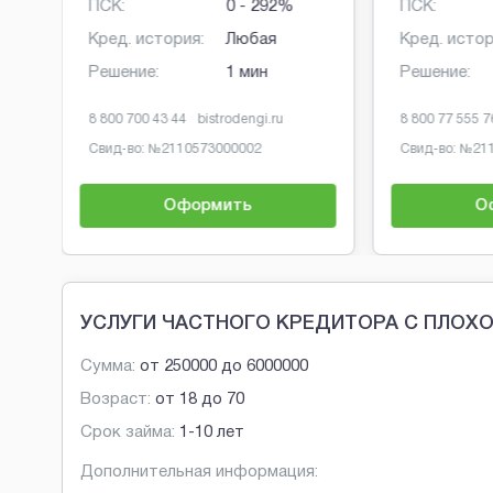
ПСК:
0 - 292%
ПСК:
Кред. история:
Любая
Кред. истор
Решение:
1 мин
Решение:
8 800 700 43 44
bistrodengi.ru
8 800 77 555 7
Свид-во: №
2110573000002
Свид-во: №
21
Оформить
О
Brobaza - Обычные объявления
УСЛУГИ ЧАСТНОГО КРЕДИТОРА С ПЛОХ
Сумма:
от
250000
до
6000000
Возраст:
от
18
до
70
Срок займа:
1-10 лет
Дополнительная информация: