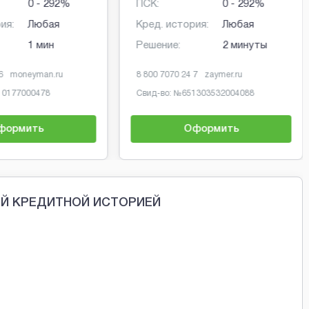
0 - 292%
ПСК:
0 - 292%
ия:
Любая
Кред. история:
Любая
1 мин
Решение:
2 минуты
6
moneyman.ru
8 800 7070 24 7
zaymer.ru
10177000478
Свид-во: №
651303532004088
формить
Оформить
ОЙ КРЕДИТНОЙ ИСТОРИЕЙ