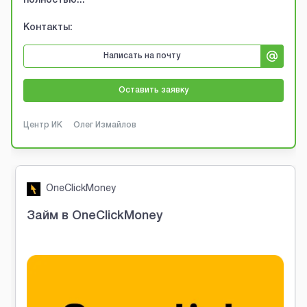
полностью...
Контакты:
Написать на почту
Оставить заявку
Центр ИК
Олег Измайлов
OneClickMoney
Займ в OneClickMoney