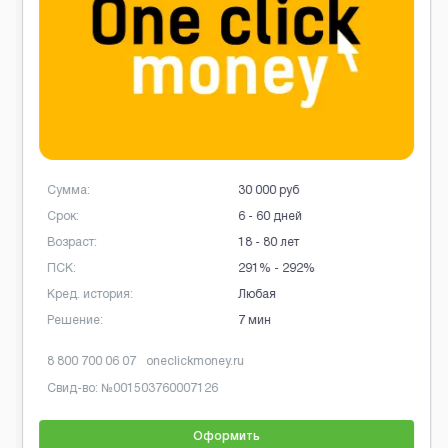
Сумма:
30 000 руб
Срок:
6 - 60 дней
Возраст:
18 - 80 лет
ПСК:
291% - 292%
Кред. история:
Любая
Решение:
7 мин
8 800 700 06 07
oneclickmoney.ru
Свид-во: №
001503760007126
Оформить