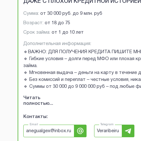
ДАЖЕ С ПЛОХОЙ КРЕДИТНОЙ ИСТОРИЕ
Сумма:
от
30 000 руб.
до
9 млн. руб
Возраст:
от
18
до
75
Срок займа:
от 1 до 10 лет
Дополнительная информация:
🔹ВАЖНО: ДЛЯ ПОЛУЧЕНИЯ КРЕДИТА ПИШИТЕ МН
🔹 Гибкие условия – долги перед МФО или плохая к
займа.
🔹 Мгновенная выдача – деньги на карту в течение 
🔹 Без комиссий и переплат – честные условия, ник
🔹 Суммы от 30 000 до 9 000 000 руб – под любые 
Читать
полностью...
Контакты:
Email
Telegram
anegualgex@inbox.ru
Veraribeiru