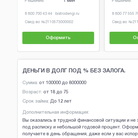
Решение:
1 мин
Решение:
8 800 700 43 44
bistrodengi.ru
8 800 77 555 7
Свид-во: №
2110573000002
Свид-во: №
21
Оформить
О
Brobaza - Обычные объявления
ДЕНЬГИ В ДОЛГ ПОД % БЕЗ ЗАЛОГА.
Сумма:
от
100000
до
8000000
Возраст:
от
18
до
75
Срок займа:
До 12 лет
Дополнительная информация:
Вы оказались в трудной финансовой ситуации и не 
под расписку и небольшой годовой процент. Оформ
получаете в день обращения, даже если у вас испо