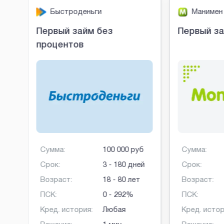
Быстроденьги
Манимен
Первый займ без
Первый за
процентов
б
Сумма:
100 000 руб
Сумма:
ней
Срок:
3 - 180 дней
Срок:
Возраст:
18 - 80 лет
Возраст:
ПСК:
0 - 292%
ПСК:
Кред. история:
Любая
Кред. истор