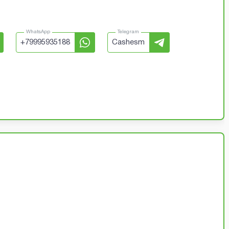
WhatsApp
Telegram
+
79995935188
Cashesm