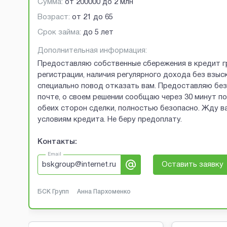
Сумма:
от
200000
до
2 млн
Возраст:
от
21
до
65
Срок займа:
до 5 лет
Дополнительная информация:
Предоставляю собственные сбережения в кредит г
регистрации, наличия регулярного дохода без взыск
специально повод отказать вам. Предоставляю без 
почте, о своем решении сообщаю через 30 минут п
обеих сторон сделки, полностью безопасно. Жду ва
условиям кредита. Не беру предоплату.
Контакты:
Email
bskgroup@internet.ru
Оставить заявку
БСК Групп
Анна Пархоменко