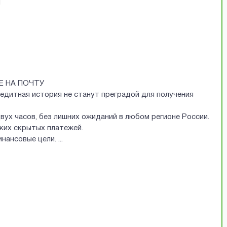
Й
Е НА ПОЧТУ
редитная история не станут преградой для получения
двух часов, без лишних ожиданий в любом регионе России.
аких скрытых платежей.
финансовые цели.
...