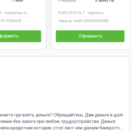
1 мин
Решение:
2 минуты
6
moneyman.ru
8 800 7070 24 7
zaymer.ru
10177000478
Свид-во: №
651303532004088
формить
Оформить
знаете где взять деньги? Обращайтесь. Дам деньги в долг
ление без залога при любом трудоустройстве. Деньги
рчена кредитная история, стоп лист или делали банкротс
...