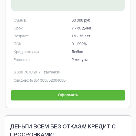
30 000 руб
Сумма:
7 - 30 дней
Срок:
18 - 75 лет
Возраст:
0 - 292%
ПСК:
Любая
Кред. история:
2 минуты
Решение:
zaymer.ru
8 499 951 91 80
turb
3532004088
Свид-во: №
65130304
Оформить
Brobaza - Обычные объявления
ДЕНЬГИ ВСЕМ БЕЗ ОТКАЗА! КРЕДИТ С
ПРОСРОЧКАМИ!