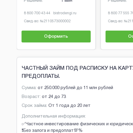
Решение:
1 мин
Решение:
8 800 700 43 44
bistrodengi.ru
8 800 77 555 7
Свид-во: №
2110573000002
Свид-во: №
21
Оформить
О
Brobaza - Обычные объявления
ЧАСТНЫЙ ЗАЙМ ПОД РАСПИСКУ НА КАРТУ.
ПРЕДОПЛАТЫ.
Сумма:
от
250.000 рублей
до
11 млн рублей
Возраст:
от
24
до
73
Срок займа:
От 1 года до 20 лет
Дополнительная информация:
✅Частное инвестирование физических и юридическ
❗Без залога и предоплат💯%