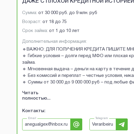
ДАЖЕ С ПЛОХОЙ КРЕДИТНОЙ ИСТОРИЕ
Сумма:
от
30 000 руб.
до
9 млн. руб
Возраст:
от
18
до
75
Срок займа:
от 1 до 10 лет
Дополнительная информация:
🔹ВАЖНО: ДЛЯ ПОЛУЧЕНИЯ КРЕДИТА ПИШИТЕ МН
🔹 Гибкие условия – долги перед МФО или плохая к
займа.
🔹 Мгновенная выдача – деньги на карту в течение 
🔹 Без комиссий и переплат – честные условия, ник
🔹 Суммы от 30 000 до 9 000 000 руб – под любые 
Читать
полностью...
Контакты:
Email
Telegram
anegualgex@inbox.ru
Veraribeiru