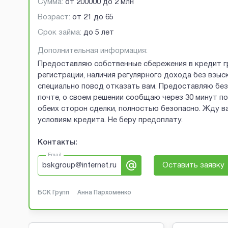
Сумма:
от
200000
до
2 млн
Возраст:
от
21
до
65
Срок займа:
до 5 лет
Дополнительная информация:
Предоставляю собственные сбережения в кредит г
регистрации, наличия регулярного дохода без взыск
специально повод отказать вам. Предоставляю без 
почте, о своем решении сообщаю через 30 минут п
обеих сторон сделки, полностью безопасно. Жду ва
условиям кредита. Не беру предоплату.
Контакты:
Email
bskgroup@internet.ru
Оставить заявку
БСК Групп
Анна Пархоменко