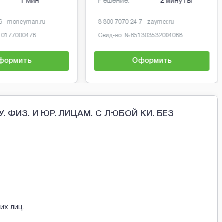
1 мин
Решение:
2 минуты
6
moneyman.ru
8 800 7070 24 7
zaymer.ru
10177000478
Свид-во: №
651303532004088
формить
Оформить
 ФИЗ. И ЮР. ЛИЦАМ. С ЛЮБОЙ КИ. БЕЗ
их лиц.