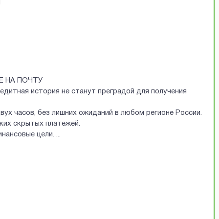
Й
Е НА ПОЧТУ
редитная история не станут преградой для получения
двух часов, без лишних ожиданий в любом регионе России.
аких скрытых платежей.
финансовые цели.
...