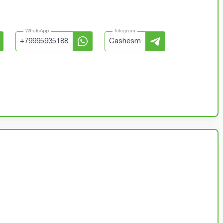
WhatsApp
Telegram
+
79995935188
Cashesm