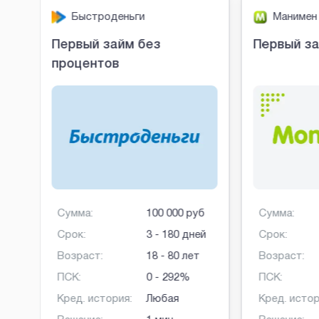
Быстроденьги
Манимен
Первый займ без
Первый за
процентов
б
Сумма:
100 000 руб
Сумма:
ней
Срок:
3 - 180 дней
Срок:
Возраст:
18 - 80 лет
Возраст:
ПСК:
0 - 292%
ПСК:
Кред. история:
Любая
Кред. истор