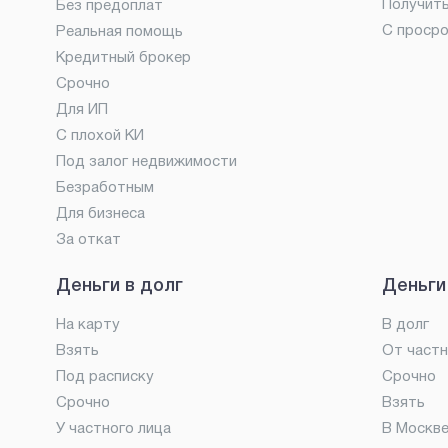
Получит
Без предоплат
С проср
Реальная помощь
Кредитный брокер
Срочно
Для ИП
С плохой КИ
Под залог недвижимости
Безработным
Для бизнеса
За откат
Деньги в долг
Деньги
На карту
В долг
Взять
От частн
Под расписку
Срочно
Срочно
Взять
У частного лица
В Москв