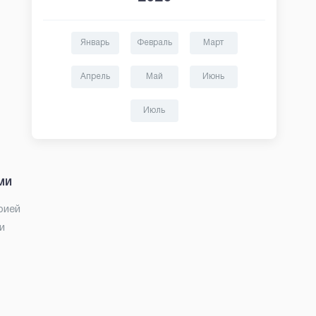
Январь
Февраль
Март
Апрель
Май
Июнь
Июль
ми
рией
и