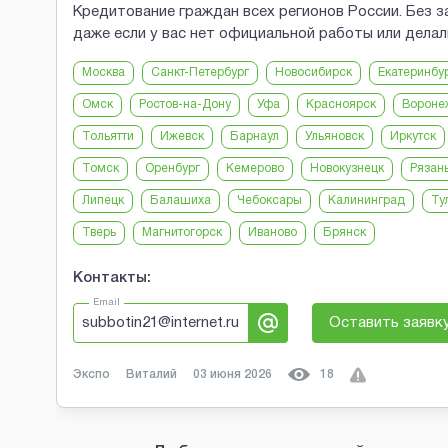
Кредитование граждан всех регионов России. Без з
даже если у вас нет официальной работы или делал
Москва
Санкт-Петербург
Новосибирск
Екатеринбу
Омск
Ростов-на-Дону
Уфа
Красноярск
Вороне
Тольятти
Ижевск
Барнаул
Ульяновск
Иркутск
Томск
Оренбург
Кемерово
Новокузнецк
Рязан
Липецк
Балашиха
Чебоксары
Калининград
Ту
Тверь
Магнитогорск
Иваново
Брянск
Контакты:
Email
subbotin21@internet.ru
Оставить заявк
Экспо
Виталий
03 июня 2026
18