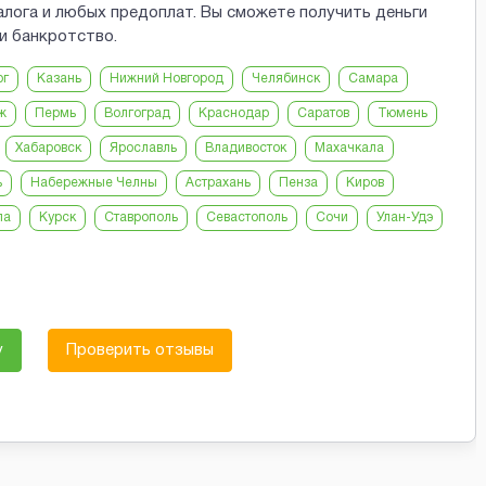
алога и любых предоплат. Вы сможете получить деньги
и банкротство.
рг
Казань
Нижний Новгород
Челябинск
Самара
ж
Пермь
Волгоград
Краснодар
Саратов
Тюмень
Хабаровск
Ярославль
Владивосток
Махачкала
ь
Набережные Челны
Астрахань
Пенза
Киров
ла
Курск
Ставрополь
Севастополь
Сочи
Улан-Удэ
у
Проверить отзывы