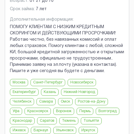
Возраст:
от
21
до
70
Срок займа:
7 лет
Дополнительная информация:
ПОМОГУ КЛИЕНТАМ С НИЗКИМ КРЕДИТНЫМ
СКОРИНГОМ И ДЕЙСТВУЮЩИМИ ПРОСРОЧКАМИ!
Работаю честно, без навязанных комиссий и оплат
любых страховок. Помогу клиентам с любой, сложной
КИ, большой кредитной загруженностью и открытыми
просрочками, официально не трудоустроенным..
Принимаю заявку на эл.почту (указана в контактах).
Пишите и уже сегодня вы будете с деньгами.
Москва
Санкт-Петербург
Новосибирск
Екатеринбург
Казань
Нижний Новгород
Челябинск
Самара
Омск
Ростов-на-Дону
Уфа
Красноярск
Воронеж
Пермь
Волгоград
Краснодар
Саратов
Тюмень
Тольятти
Ижевск
Барнаул
Ульяновск
Иркутск