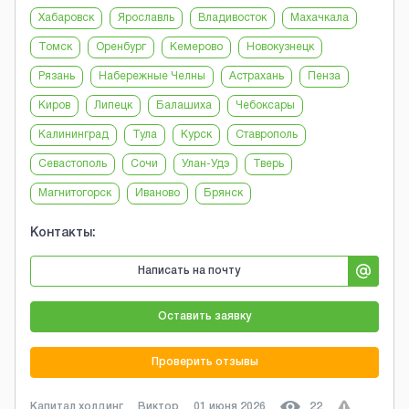
Хабаровск
Ярославль
Владивосток
Махачкала
Томск
Оренбург
Кемерово
Новокузнецк
Рязань
Набережные Челны
Астрахань
Пенза
Киров
Липецк
Балашиха
Чебоксары
Калининград
Тула
Курск
Ставрополь
Севастополь
Сочи
Улан-Удэ
Тверь
Магнитогорск
Иваново
Брянск
Контакты:
Написать на почту
Оставить заявку
Проверить отзывы
Капитал холдинг
Виктор
01 июня 2026
22