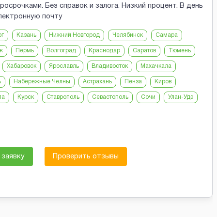
осрочками. Без справок и залога. Низкий процент. В день
электронную почту
рг
Казань
Нижний Новгород
Челябинск
Самара
ж
Пермь
Волгоград
Краснодар
Саратов
Тюмень
Хабаровск
Ярославль
Владивосток
Махачкала
ь
Набережные Челны
Астрахань
Пенза
Киров
ла
Курск
Ставрополь
Севастополь
Сочи
Улан-Удэ
 заявку
Проверить отзывы