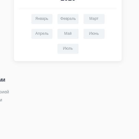
Январь
Февраль
Март
Апрель
Май
Июнь
Июль
ми
рией
и