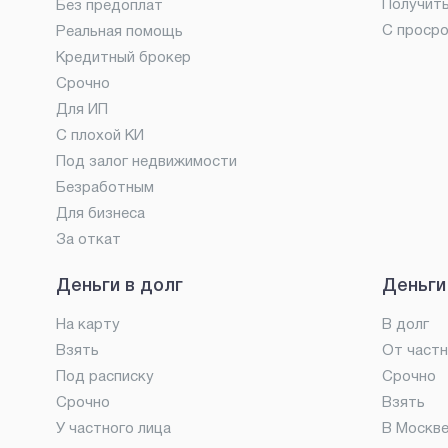
Получит
Без предоплат
С проср
Реальная помощь
Кредитный брокер
Срочно
Для ИП
С плохой КИ
Под залог недвижимости
Безработным
Для бизнеса
За откат
Деньги в долг
Деньги
На карту
В долг
Взять
От частн
Под расписку
Срочно
Срочно
Взять
У частного лица
В Москв