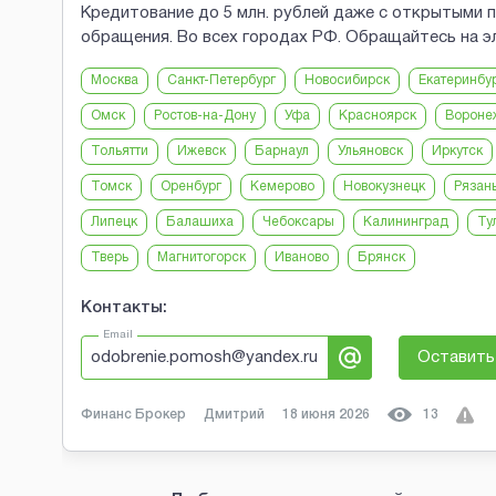
Кредитование до 5 млн. рублей даже с открытыми пр
обращения. Во всех городах РФ. Обращайтесь на 
Москва
Санкт-Петербург
Новосибирск
Екатеринбу
Омск
Ростов-на-Дону
Уфа
Красноярск
Вороне
Тольятти
Ижевск
Барнаул
Ульяновск
Иркутск
Томск
Оренбург
Кемерово
Новокузнецк
Рязан
Липецк
Балашиха
Чебоксары
Калининград
Ту
Тверь
Магнитогорск
Иваново
Брянск
Контакты:
Email
odobrenie.pomosh@yandex.ru
Оставить
Финанс Брокер
Дмитрий
18 июня 2026
13