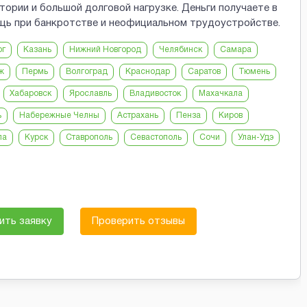
ории и большой долговой нагрузке. Деньги получаете в
ощь при банкротстве и неофициальном трудоустройстве.
рг
Казань
Нижний Новгород
Челябинск
Самара
ж
Пермь
Волгоград
Краснодар
Саратов
Тюмень
Хабаровск
Ярославль
Владивосток
Махачкала
ь
Набережные Челны
Астрахань
Пенза
Киров
ла
Курск
Ставрополь
Севастополь
Сочи
Улан-Удэ
ить заявку
Проверить отзывы