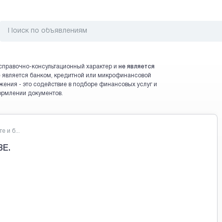
справочно-консультационный характер и
не является
 не является банком, кредитной или микрофинансовой
жения - это содействие в подборе финансовых услуг и
ормлении документов.
 и б...
Е.