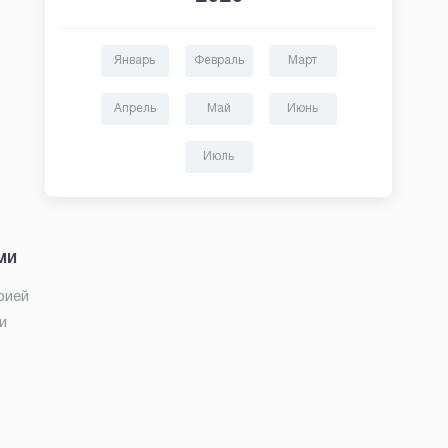
Январь
Февраль
Март
Апрель
Май
Июнь
Июль
ми
рией
и