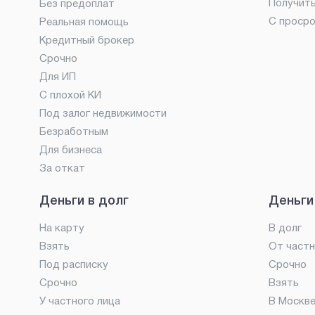
Получит
Без предоплат
С проср
Реальная помощь
Кредитный брокер
Срочно
Для ИП
С плохой КИ
Под залог недвижимости
Безработным
Для бизнеса
За откат
Деньги в долг
Деньги
На карту
В долг
Взять
От частн
Под расписку
Срочно
Срочно
Взять
У частного лица
В Москв