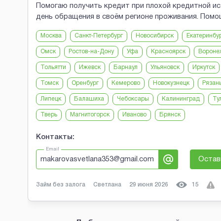
Помогаю получить кредит при плохой кредитной ист
день обращения в своём регионе проживания. Пом
Москва
Санкт-Петербург
Новосибирск
Екатеринбу
Омск
Ростов-на-Дону
Уфа
Красноярск
Вороне
Тольятти
Ижевск
Барнаул
Ульяновск
Иркутск
Томск
Оренбург
Кемерово
Новокузнецк
Рязан
Липецк
Балашиха
Чебоксары
Калининград
Ту
Тверь
Магнитогорск
Иваново
Брянск
Контакты:
Email
makarovasvetlana353@gmail.com
Остав
Займ без залога
Светлана
29 июня 2026
15