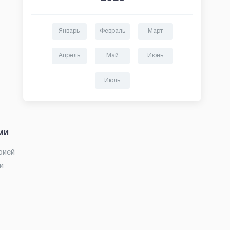
Январь
Февраль
Март
Апрель
Май
Июнь
Июль
ми
рией
и