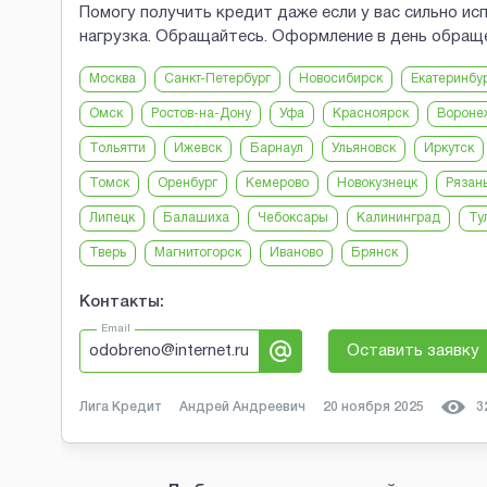
Помогу получить кредит даже если у вас сильно ис
нагрузка. Обращайтесь. Оформление в день обращ
Москва
Санкт-Петербург
Новосибирск
Екатеринбу
Омск
Ростов-на-Дону
Уфа
Красноярск
Вороне
Тольятти
Ижевск
Барнаул
Ульяновск
Иркутск
Томск
Оренбург
Кемерово
Новокузнецк
Рязан
Липецк
Балашиха
Чебоксары
Калининград
Ту
Тверь
Магнитогорск
Иваново
Брянск
Контакты:
Email
odobreno@internet.ru
Оставить заявку
Лига Кредит
Андрей Андреевич
20 ноября 2025
3