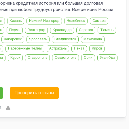
порчена кредитная история или большая долговая
ения при любом трудоустройстве. Все регионы России
рг
Казань
Нижний Новгород
Челябинск
Самара
ж
Пермь
Волгоград
Краснодар
Саратов
Тюмень
Хабаровск
Ярославль
Владивосток
Махачкала
ь
Набережные Челны
Астрахань
Пенза
Киров
ла
Курск
Ставрополь
Севастополь
Сочи
Улан-Удэ
Проверить отзывы
2