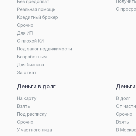
Получит
Без предоплат
С проср
Реальная помощь
Кредитный брокер
Срочно
Для ИП
С плохой КИ
Под залог недвижимости
Безработным
Для бизнеса
За откат
Деньги в долг
Деньги
На карту
В долг
Взять
От частн
Под расписку
Срочно
Срочно
Взять
У частного лица
В Москв