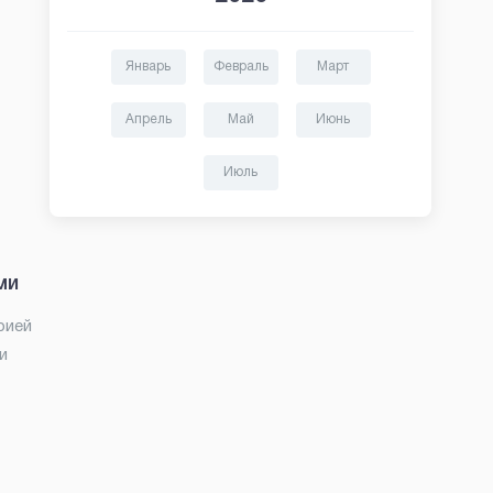
Январь
Февраль
Март
Апрель
Май
Июнь
Июль
ми
рией
и