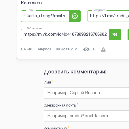
Контакты:
Email
Telegram
k.karta_rf.sng@mail.ru
https://t.me/kredit_
ВКонтакте
https://m.vk.com/id4id41878898218788982
БА ККГ
Анфиса
09 июля 2026
16
Добавить комментарий:
*
Имя
*
Электронная почта
*
Комментарий