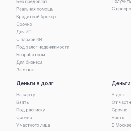
Получит
Без предоплат
С проср
Реальная помощь
Кредитный брокер
Срочно
Для ИП
С плохой КИ
Под залог недвижимости
Безработным
Для бизнеса
За откат
Деньги в долг
Деньги
На карту
В долг
Взять
От частн
Под расписку
Срочно
Срочно
Взять
У частного лица
В Москв