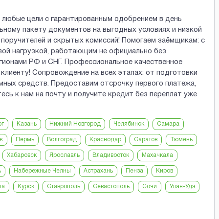
 любые цели с гарантированным одобрением в день
ному пакету документов на выгодных условиях и низкой
, поручителей и скрытых комиссий! Помогаем заёмщикам: с
вой нагрузкой, работающим не официально без
гионами РФ и СНГ. Профессиональное качественное
клиенту! Сопровождение на всех этапах: от подготовки
ёмных средств. Предоставим отсрочку первого платежа,
ь к нам на почту и получите кредит без переплат уже
рг
Казань
Нижний Новгород
Челябинск
Самара
ж
Пермь
Волгоград
Краснодар
Саратов
Тюмень
Хабаровск
Ярославль
Владивосток
Махачкала
ь
Набережные Челны
Астрахань
Пенза
Киров
ла
Курск
Ставрополь
Севастополь
Сочи
Улан-Удэ