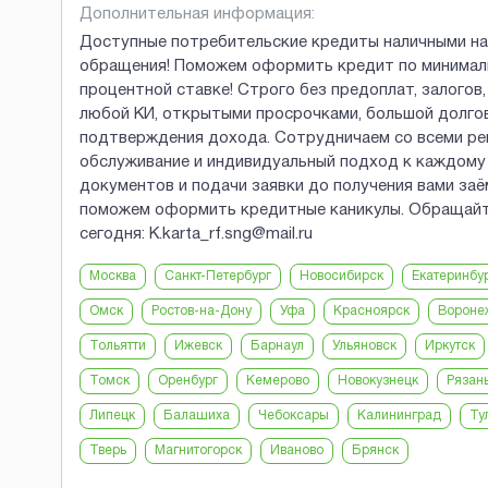
Дополнительная информация:
Доступные потребительские кредиты наличными на
обращения! Поможем оформить кредит по минималь
процентной ставке! Строго без предоплат, залогов
любой КИ, открытыми просрочками, большой долго
подтверждения дохода. Сотрудничаем со всеми ре
обслуживание и индивидуальный подход к каждому 
документов и подачи заявки до получения вами за
поможем оформить кредитные каникулы. Обращайтес
сегодня: K.karta_rf.sng@mail.ru
Москва
Санкт-Петербург
Новосибирск
Екатеринбу
Омск
Ростов-на-Дону
Уфа
Красноярск
Вороне
Тольятти
Ижевск
Барнаул
Ульяновск
Иркутск
Томск
Оренбург
Кемерово
Новокузнецк
Рязан
Липецк
Балашиха
Чебоксары
Калининград
Ту
Тверь
Магнитогорск
Иваново
Брянск