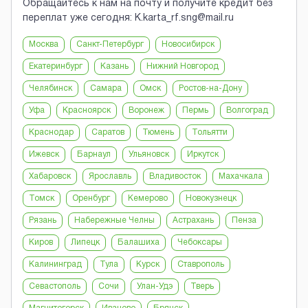
Обращайтесь к нам на почту и получите кредит без
переплат уже сегодня: K.karta_rf.sng@mail.ru
Москва
Санкт-Петербург
Новосибирск
Екатеринбург
Казань
Нижний Новгород
Челябинск
Самара
Омск
Ростов-на-Дону
Уфа
Красноярск
Воронеж
Пермь
Волгоград
Краснодар
Саратов
Тюмень
Тольятти
Ижевск
Барнаул
Ульяновск
Иркутск
Хабаровск
Ярославль
Владивосток
Махачкала
Томск
Оренбург
Кемерово
Новокузнецк
Рязань
Набережные Челны
Астрахань
Пенза
Киров
Липецк
Балашиха
Чебоксары
Калининград
Тула
Курск
Ставрополь
Севастополь
Сочи
Улан-Удэ
Тверь