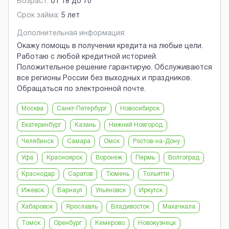
Возраст:
от
18
до
70
Срок займа:
5 лет
Дополнительная информация:
Окажу помощь в получении кредита на любые цели.
Работаю с любой кредитной историей.
Положительное решение гарантирую. Обслуживаются
все регионы России без выходных и праздников.
Обращаться по электронной почте.
Москва
Санкт-Петербург
Новосибирск
Екатеринбург
Казань
Нижний Новгород
Челябинск
Самара
Омск
Ростов-на-Дону
Уфа
Красноярск
Воронеж
Пермь
Волгоград
Краснодар
Саратов
Тюмень
Тольятти
Ижевск
Барнаул
Ульяновск
Иркутск
Хабаровск
Ярославль
Владивосток
Махачкала
Томск
Оренбург
Кемерово
Новокузнецк