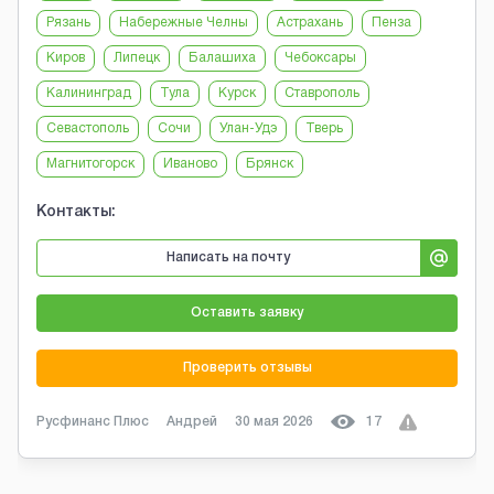
Рязань
Набережные Челны
Астрахань
Пенза
Киров
Липецк
Балашиха
Чебоксары
Калининград
Тула
Курск
Ставрополь
Севастополь
Сочи
Улан-Удэ
Тверь
Магнитогорск
Иваново
Брянск
Контакты:
Написать на почту
Оставить заявку
Проверить отзывы
Русфинанс Плюс
Андрей
30 мая 2026
17