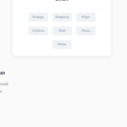
Январь
Февраль
Март
Апрель
Май
Июнь
Июль
ми
рией
и