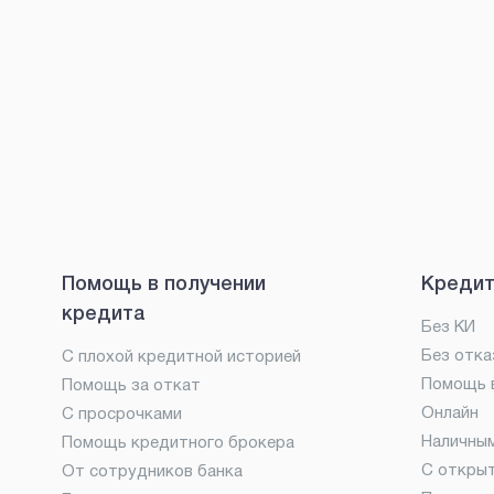
Помощь в получении
Кредит
кредита
Без КИ
Без отка
С плохой кредитной историей
Помощь в
Помощь за откат
Онлайн
С просрочками
Наличны
Помощь кредитного брокера
С откры
От сотрудников банка