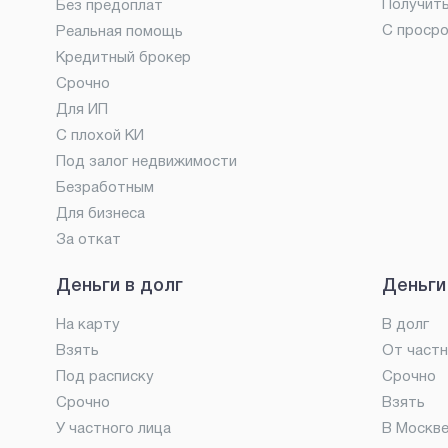
Получит
Без предоплат
С проср
Реальная помощь
Кредитный брокер
Срочно
Для ИП
С плохой КИ
Под залог недвижимости
Безработным
Для бизнеса
За откат
Деньги в долг
Деньги
На карту
В долг
Взять
От частн
Под расписку
Срочно
Срочно
Взять
У частного лица
В Москв