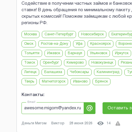
Содействие в получении частных займов и банковс
ставке! В день обращения по минимальному пакету 
скрытых комиссий! Поможем заёмщикам с любой кр
регионы РФ.
Москва
Санкт-Петербург
Новосибирск
Екатеринбу
Омск
Ростов-на-Дону
Уфа
Красноярск
Вороне
Тольятти
Ижевск
Барнаул
Ульяновск
Иркутск
Томск
Оренбург
Кемерово
Новокузнецк
Рязан
Липецк
Балашиха
Чебоксары
Калининград
Ту
Тверь
Магнитогорск
Иваново
Брянск
Контакты:
Email
awesome.migom@yandex.ru
Оставить з
Деньги Мигом
Виктор
28 июня 2026
14