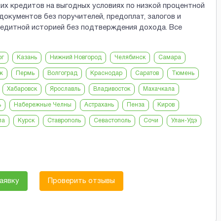
ких кредитов на выгодных условиях по низкой процентной
документов без поручителей, предоплат, залогов и
едитной историей без подтверждения дохода. Все
рг
Казань
Нижний Новгород
Челябинск
Самара
ж
Пермь
Волгоград
Краснодар
Саратов
Тюмень
Хабаровск
Ярославль
Владивосток
Махачкала
ь
Набережные Челны
Астрахань
Пенза
Киров
ла
Курск
Ставрополь
Севастополь
Сочи
Улан-Удэ
аявку
Проверить отзывы