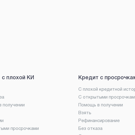
 с плохой КИ
Кредит с просрочка
С плохой кредитной исто
за
С открытыми просрочкам
 получении
Помощь в получении
Взять
ми
Рефинансирование
тыми просрочками
Без отказа