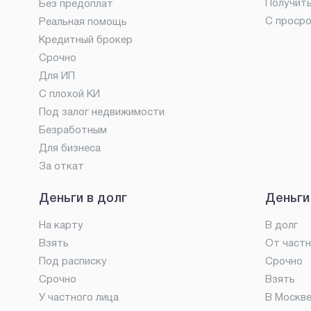
Получит
Без предоплат
С проср
Реальная помощь
Кредитный брокер
Срочно
Для ИП
С плохой КИ
Под залог недвижимости
Безработным
Для бизнеса
За откат
Деньги в долг
Деньги
На карту
В долг
Взять
От частн
Под расписку
Срочно
Срочно
Взять
У частного лица
В Москв