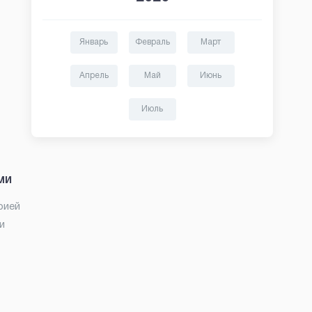
Январь
Февраль
Март
Апрель
Май
Июнь
Июль
ми
рией
и