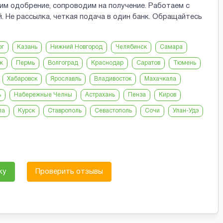
м одобрение, сопроводим на получение. Работаем с
 Не рассылка, четкая подача в один банк. Обращайтесь
рг
Казань
Нижний Новгород
Челябинск
Самара
ж
Пермь
Волгоград
Краснодар
Саратов
Тюмень
Хабаровск
Ярославль
Владивосток
Махачкала
ь
Набережные Челны
Астрахань
Пенза
Киров
ла
Курск
Ставрополь
Севастополь
Сочи
Улан-Удэ
ку
Проверить отзывы