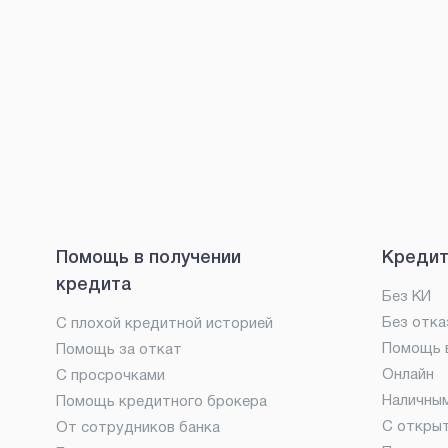
Помощь в получении
Кредит
кредита
Без КИ
Без отка
С плохой кредитной историей
Помощь в
Помощь за откат
Онлайн
С просрочками
Наличны
Помощь кредитного брокера
С откры
От сотрудников банка