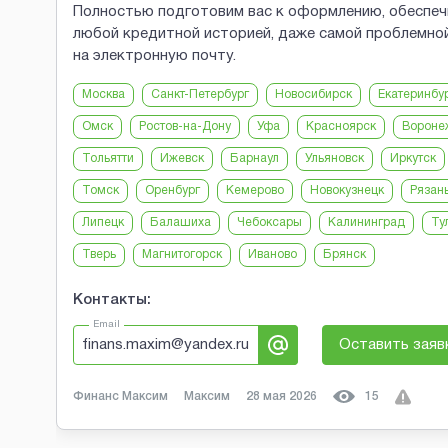
Полностью подготовим вас к оформлению, обеспечи
любой кредитной историей, даже самой проблемной.
на электронную почту.
Москва
Санкт-Петербург
Новосибирск
Екатеринбу
Омск
Ростов-на-Дону
Уфа
Красноярск
Вороне
Тольятти
Ижевск
Барнаул
Ульяновск
Иркутск
Томск
Оренбург
Кемерово
Новокузнецк
Рязан
Липецк
Балашиха
Чебоксары
Калининград
Ту
Тверь
Магнитогорск
Иваново
Брянск
Контакты:
Email
finans.maxim@yandex.ru
Оставить заяв
Финанс Максим
Максим
28 мая 2026
15