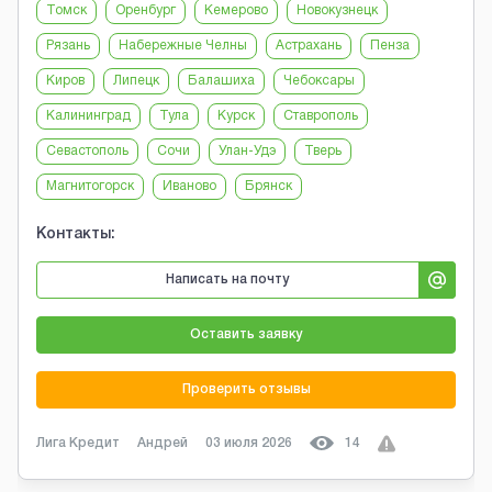
Томск
Оренбург
Кемерово
Новокузнецк
Рязань
Набережные Челны
Астрахань
Пенза
Киров
Липецк
Балашиха
Чебоксары
Калининград
Тула
Курск
Ставрополь
Севастополь
Сочи
Улан-Удэ
Тверь
Магнитогорск
Иваново
Брянск
Контакты:
Написать на почту
Оставить заявку
Проверить отзывы
Лига Кредит
Андрей
03 июля 2026
14