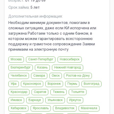
Возраст:
от
19
до
69
Срок займа:
5 лет
Дополнительная информация:
Необходим минимум документов, помогаем в
сложных ситуациях, даже если КИ испорчена или
загружена Работаем только с одним банком, в
котором можем гарантировать всестороннюю
поддержку и грамотное сопровождение Заявки
принимаем на электронную почту
Москва
Санкт-Петербург
Новосибирск
Екатеринбург
Казань
Нижний Новгород
Челябинск
Самара
Омск
Ростов-на-Дону
Уфа
Красноярск
Воронеж
Пермь
Волгоград
Краснодар
Саратов
Тюмень
Тольятти
Ижевск
Барнаул
Ульяновск
Иркутск
Хабаровск
Ярославль
Владивосток
Махачкала