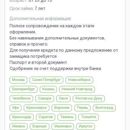
Возраст:
от
25
до
75
Срок займа:
7 лет
Дополнительная информация:
Полное сопровождение на каждом этапе
оформления.
Без навязывания дополнительных документов,
справок и прочего.
Для получения кредита по данному предложению от
заемщика потребуется
Паспорт и второй документ.
Одобрение за счет поддержки внутри банка
Москва
Санкт-Петербург
Новосибирск
Екатеринбург
Казань
Нижний Новгород
Челябинск
Самара
Омск
Ростов-на-Дону
Уфа
Красноярск
Воронеж
Пермь
Волгоград
Краснодар
Саратов
Тюмень
Тольятти
Ижевск
Барнаул
Ульяновск
Иркутск