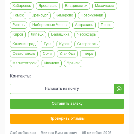
Хабаровск
Ярославль
Владивосток
Махачкала
Томск
Оренбург
Кемерово
Новокузнецк
Рязань
Набережные Челны
Астрахань
Пенза
Киров
Липецк
Балашиха
Чебоксары
Калининград
Тула
Курск
Ставрополь
Севастополь
Сочи
Улан-Удэ
Тверь
Магнитогорск
Иваново
Брянск
Контакты:
Написать на почту
Оставить заявку
Проверить отзывы
Доброброкер
Виктор Викторович
05 октября 2025