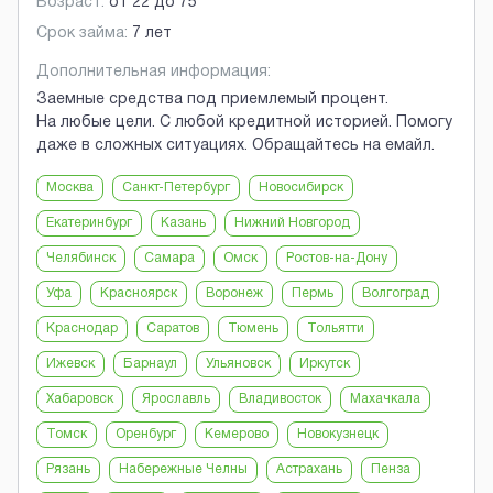
Возраст:
от
22
до
75
Срок займа:
7 лет
Дополнительная информация:
Заемные средства под приемлемый процент.
На любые цели. С любой кредитной историей. Помогу
даже в сложных ситуациях. Обращайтесь на емайл.
Москва
Санкт-Петербург
Новосибирск
Екатеринбург
Казань
Нижний Новгород
Челябинск
Самара
Омск
Ростов-на-Дону
Уфа
Красноярск
Воронеж
Пермь
Волгоград
Краснодар
Саратов
Тюмень
Тольятти
Ижевск
Барнаул
Ульяновск
Иркутск
Хабаровск
Ярославль
Владивосток
Махачкала
Томск
Оренбург
Кемерово
Новокузнецк
Рязань
Набережные Челны
Астрахань
Пенза