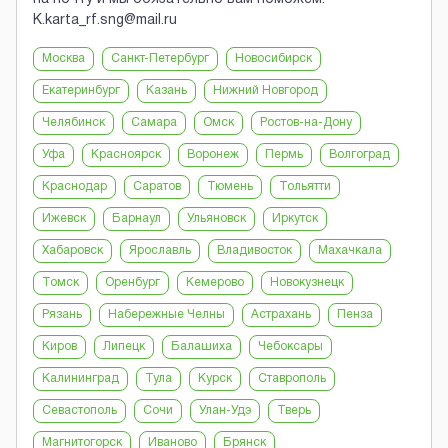
K.karta_rf.sng@mail.ru
Москва
Санкт-Петербург
Новосибирск
Екатеринбург
Казань
Нижний Новгород
Челябинск
Самара
Омск
Ростов-на-Дону
Уфа
Красноярск
Воронеж
Пермь
Волгоград
Краснодар
Саратов
Тюмень
Тольятти
Ижевск
Барнаул
Ульяновск
Иркутск
Хабаровск
Ярославль
Владивосток
Махачкала
Томск
Оренбург
Кемерово
Новокузнецк
Рязань
Набережные Челны
Астрахань
Пенза
Киров
Липецк
Балашиха
Чебоксары
Калининград
Тула
Курск
Ставрополь
Севастополь
Сочи
Улан-Удэ
Тверь
Магнитогорск
Иваново
Брянск