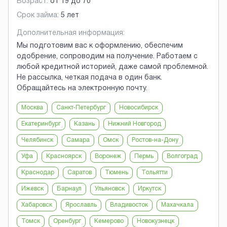
Возраст:
от
19
до
70
Срок займа:
5 лет
Дополнительная информация:
Мы подготовим вас к оформлению, обеспечим
одобрение, сопроводим на получение. Работаем с
любой кредитной историей, даже самой проблемной.
Не рассылка, четкая подача в один банк.
Обращайтесь на электронную почту.
Москва
Санкт-Петербург
Новосибирск
Екатеринбург
Казань
Нижний Новгород
Челябинск
Самара
Омск
Ростов-на-Дону
Уфа
Красноярск
Воронеж
Пермь
Волгоград
Краснодар
Саратов
Тюмень
Тольятти
Ижевск
Барнаул
Ульяновск
Иркутск
Хабаровск
Ярославль
Владивосток
Махачкала
Томск
Оренбург
Кемерово
Новокузнецк