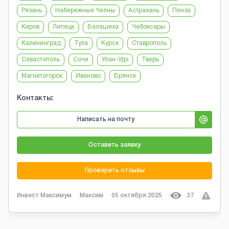
Рязань
Набережные Челны
Астрахань
Пенза
Киров
Липецк
Балашиха
Чебоксары
Калининград
Тула
Курск
Ставрополь
Севастополь
Сочи
Улан-Удэ
Тверь
Магнитогорск
Иваново
Брянск
Контакты:
Написать на почту
Оставить заявку
Проверить отзывы
Инвест Максимум
Максим
05 октября 2025
37