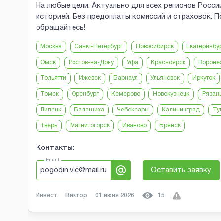
На любые цели. Актуально для всех регионов Росси
историей. Без предоплаты комиссий и страховок. П
обращайтесь!
Москва
Санкт-Петербург
Новосибирск
Екатеринбу
Омск
Ростов-на-Дону
Уфа
Красноярск
Вороне
Тольятти
Ижевск
Барнаул
Ульяновск
Иркутск
Томск
Оренбург
Кемерово
Новокузнецк
Рязан
Липецк
Балашиха
Чебоксары
Калининград
Ту
Тверь
Магнитогорск
Иваново
Брянск
Контакты:
Email
pogodin.vic@mail.ru
Оставить заявку
Инвест
Виктор
01 июня 2026
15