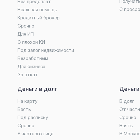
Получит
Без предоплат
С проср
Реальная помощь
Кредитный брокер
Срочно
Для ИП
С плохой КИ
Под залог недвижимости
Безработным
Для бизнеса
За откат
Деньги в долг
Деньги
На карту
В долг
Взять
От частн
Под расписку
Срочно
Срочно
Взять
У частного лица
В Москв