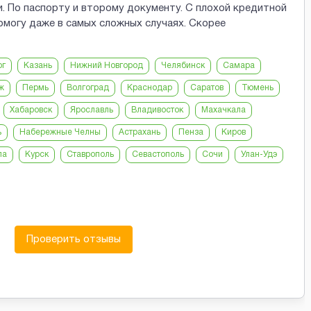
и. По паспорту и второму документу. С плохой кредитной
омогу даже в самых сложных случаях. Скорее
рг
Казань
Нижний Новгород
Челябинск
Самара
ж
Пермь
Волгоград
Краснодар
Саратов
Тюмень
Хабаровск
Ярославль
Владивосток
Махачкала
ь
Набережные Челны
Астрахань
Пенза
Киров
ла
Курск
Ставрополь
Севастополь
Сочи
Улан-Удэ
Проверить отзывы