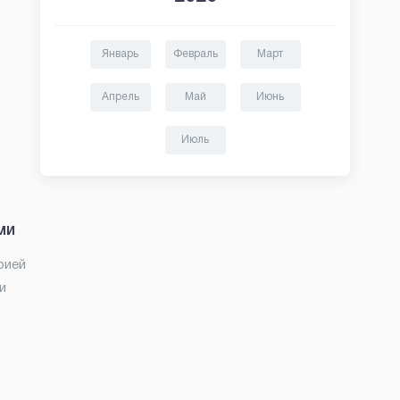
Январь
Февраль
Март
Апрель
Май
Июнь
Июль
ми
рией
и