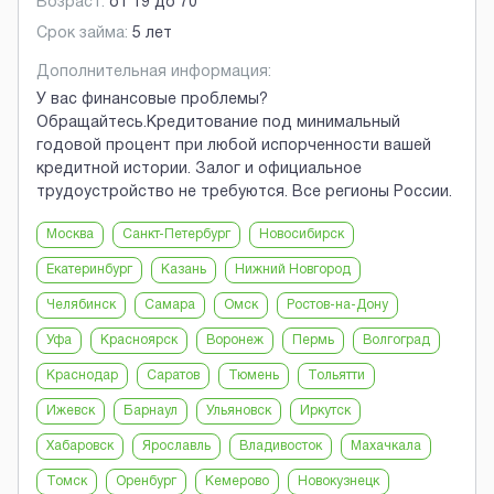
Возраст:
от
19
до
70
Срок займа:
5 лет
Дополнительная информация:
У вас финансовые проблемы?
Обращайтесь.Кредитование под минимальный
годовой процент при любой испорченности вашей
кредитной истории. Залог и официальное
трудоустройство не требуются. Все регионы России.
Москва
Санкт-Петербург
Новосибирск
Екатеринбург
Казань
Нижний Новгород
Челябинск
Самара
Омск
Ростов-на-Дону
Уфа
Красноярск
Воронеж
Пермь
Волгоград
Краснодар
Саратов
Тюмень
Тольятти
Ижевск
Барнаул
Ульяновск
Иркутск
Хабаровск
Ярославль
Владивосток
Махачкала
Томск
Оренбург
Кемерово
Новокузнецк