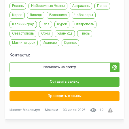
Рязань
Набережные Челны
Астрахань
Пенза
Киров
Липецк
Балашиха
Чебоксары
Калининград
Тула
Курск
Ставрополь
Севастополь
Сочи
Улан-Удэ
Тверь
Магнитогорск
Иваново
Брянск
Контакты:
Написать на почту
Оставить заявку
Проверить отзывы
Инвест Максимум
Максим
03 июля 2026
12