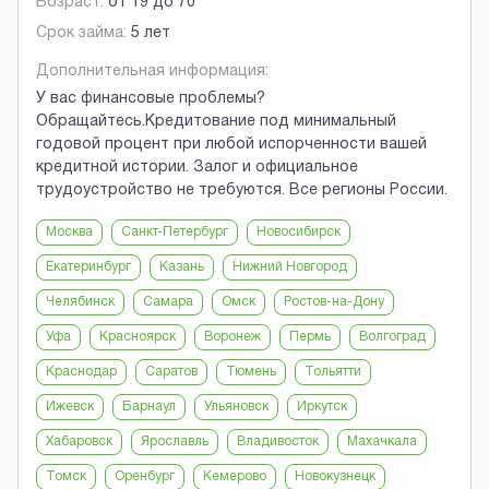
Возраст:
от
19
до
70
Срок займа:
5 лет
Дополнительная информация:
У вас финансовые проблемы?
Обращайтесь.Кредитование под минимальный
годовой процент при любой испорченности вашей
кредитной истории. Залог и официальное
трудоустройство не требуются. Все регионы России.
Москва
Санкт-Петербург
Новосибирск
Екатеринбург
Казань
Нижний Новгород
Челябинск
Самара
Омск
Ростов-на-Дону
Уфа
Красноярск
Воронеж
Пермь
Волгоград
Краснодар
Саратов
Тюмень
Тольятти
Ижевск
Барнаул
Ульяновск
Иркутск
Хабаровск
Ярославль
Владивосток
Махачкала
Томск
Оренбург
Кемерово
Новокузнецк