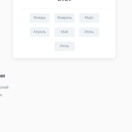
Январь
Февраль
Март
Апрель
Май
Июнь
Июль
ми
рией
и