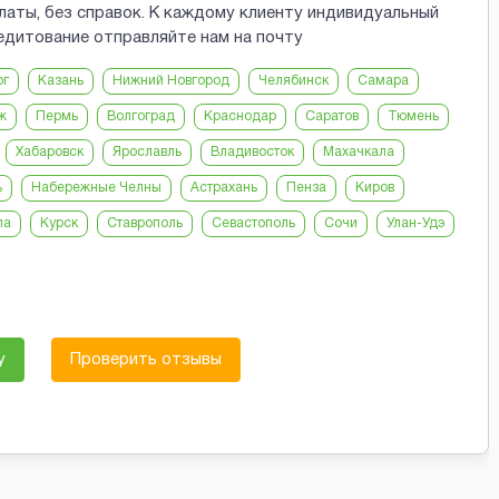
латы, без справок. К каждому клиенту индивидуальный
едитование отправляйте нам на почту
рг
Казань
Нижний Новгород
Челябинск
Самара
ж
Пермь
Волгоград
Краснодар
Саратов
Тюмень
Хабаровск
Ярославль
Владивосток
Махачкала
ь
Набережные Челны
Астрахань
Пенза
Киров
ла
Курск
Ставрополь
Севастополь
Сочи
Улан-Удэ
у
Проверить отзывы