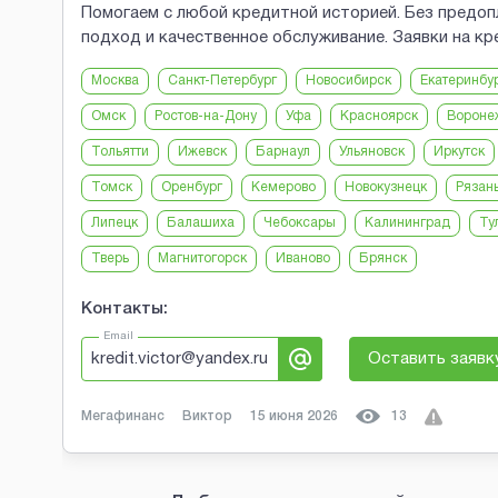
Помогаем с любой кредитной историей. Без предоп
подход и качественное обслуживание. Заявки на кр
Москва
Санкт-Петербург
Новосибирск
Екатеринбу
Омск
Ростов-на-Дону
Уфа
Красноярск
Вороне
Тольятти
Ижевск
Барнаул
Ульяновск
Иркутск
Томск
Оренбург
Кемерово
Новокузнецк
Рязан
Липецк
Балашиха
Чебоксары
Калининград
Ту
Тверь
Магнитогорск
Иваново
Брянск
Контакты:
Email
kredit.victor@yandex.ru
Оставить заявк
Мегафинанс
Виктор
15 июня 2026
13