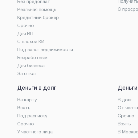
Получит
Без предоплат
С проср
Реальная помощь
Кредитный брокер
Срочно
Для ИП
С плохой КИ
Под залог недвижимости
Безработным
Для бизнеса
За откат
Деньги в долг
Деньги
На карту
В долг
Взять
От частн
Под расписку
Срочно
Срочно
Взять
У частного лица
В Москв