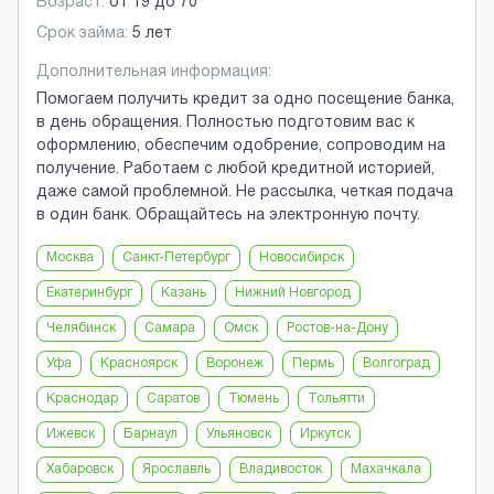
Возраст:
от
19
до
70
Срок займа:
5 лет
Дополнительная информация:
Помогаем получить кредит за одно посещение банка,
в день обращения. Полностью подготовим вас к
оформлению, обеспечим одобрение, сопроводим на
получение. Работаем с любой кредитной историей,
даже самой проблемной. Не рассылка, четкая подача
в один банк. Обращайтесь на электронную почту.
Москва
Санкт-Петербург
Новосибирск
Екатеринбург
Казань
Нижний Новгород
Челябинск
Самара
Омск
Ростов-на-Дону
Уфа
Красноярск
Воронеж
Пермь
Волгоград
Краснодар
Саратов
Тюмень
Тольятти
Ижевск
Барнаул
Ульяновск
Иркутск
Хабаровск
Ярославль
Владивосток
Махачкала