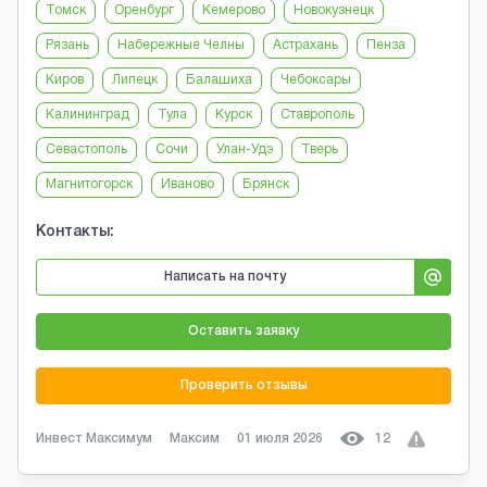
Томск
Оренбург
Кемерово
Новокузнецк
Рязань
Набережные Челны
Астрахань
Пенза
Киров
Липецк
Балашиха
Чебоксары
Калининград
Тула
Курск
Ставрополь
Севастополь
Сочи
Улан-Удэ
Тверь
Магнитогорск
Иваново
Брянск
Контакты:
Написать на почту
Оставить заявку
Проверить отзывы
Инвест Максимум
Максим
01 июля 2026
12