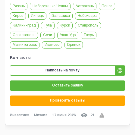
Рязань
Набережные Челны
Астрахань
Пенза
Киров
Липецк
Балашиха
Чебоксары
Калининград
Тула
Курск
Ставрополь
Севастополь
Сочи
Улан-Удэ
Тверь
Магнитогорск
Иваново
Брянск
Контакты:
Написать на почту
Оставить заявку
Проверить отзывы
Инвестико
Михаил
17 июня 2026
21