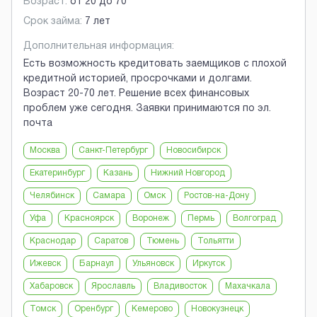
Возраст:
от
20
до
70
Срок займа:
7 лет
Дополнительная информация:
Есть возможность кредитовать заемщиков с плохой
кредитной историей, просрочками и долгами.
Возраст 20-70 лет. Решение всех финансовых
проблем уже сегодня. Заявки принимаются по эл.
почта
Москва
Санкт-Петербург
Новосибирск
Екатеринбург
Казань
Нижний Новгород
Челябинск
Самара
Омск
Ростов-на-Дону
Уфа
Красноярск
Воронеж
Пермь
Волгоград
Краснодар
Саратов
Тюмень
Тольятти
Ижевск
Барнаул
Ульяновск
Иркутск
Хабаровск
Ярославль
Владивосток
Махачкала
Томск
Оренбург
Кемерово
Новокузнецк