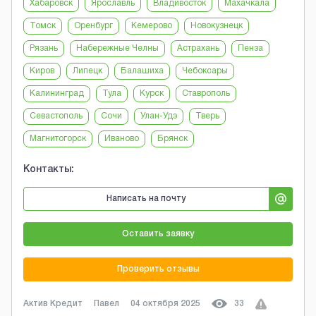
Хабаровск
Ярославль
Владивосток
Махачкала
Томск
Оренбург
Кемерово
Новокузнецк
Рязань
Набережные Челны
Астрахань
Пенза
Киров
Липецк
Балашиха
Чебоксары
Калининград
Тула
Курск
Ставрополь
Севастополь
Сочи
Улан-Удэ
Тверь
Магнитогорск
Иваново
Брянск
Контакты:
Написать на почту
Оставить заявку
Проверить отзывы
Актив Кредит
Павел
04 октября 2025
33