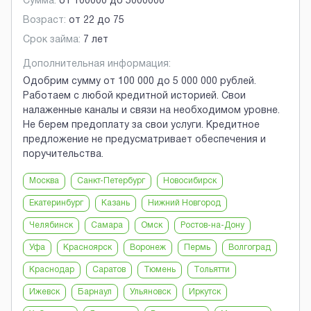
Сумма:
от
100000
до
5000000
Возраст:
от
22
до
75
Срок займа:
7 лет
Дополнительная информация:
Одобрим сумму от 100 000 до 5 000 000 рублей.
Работаем с любой кредитной историей. Свои
налаженные каналы и связи на необходимом уровне.
Не берем предоплату за свои услуги. Кредитное
предложение не предусматривает обеспечения и
поручительства.
Москва
Санкт-Петербург
Новосибирск
Екатеринбург
Казань
Нижний Новгород
Челябинск
Самара
Омск
Ростов-на-Дону
Уфа
Красноярск
Воронеж
Пермь
Волгоград
Краснодар
Саратов
Тюмень
Тольятти
Ижевск
Барнаул
Ульяновск
Иркутск