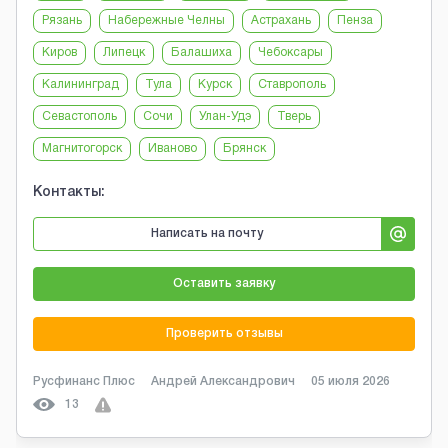
Рязань
Набережные Челны
Астрахань
Пенза
Киров
Липецк
Балашиха
Чебоксары
Калининград
Тула
Курск
Ставрополь
Севастополь
Сочи
Улан-Удэ
Тверь
Магнитогорск
Иваново
Брянск
Контакты:
Написать на почту
Оставить заявку
Проверить отзывы
Русфинанс Плюс
Андрей Александрович
05 июля 2026
13