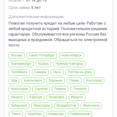
Возраст:
от
18
до
70
Срок займа:
5 лет
Дополнительная информация:
Помогаю получить кредит на любые цели. Работаю с
любой кредитной историей. Положительное решение
гарантирую. Обслуживаются все регионы России без
выходных и праздников. Обращаться по электронной
почте.
Москва
Санкт-Петербург
Новосибирск
Екатеринбург
Казань
Нижний Новгород
Челябинск
Самара
Омск
Ростов-на-Дону
Уфа
Красноярск
Воронеж
Пермь
Волгоград
Краснодар
Саратов
Тюмень
Тольятти
Ижевск
Барнаул
Ульяновск
Иркутск
Хабаровск
Ярославль
Владивосток
Махачкала
Томск
Оренбург
Кемерово
Новокузнецк