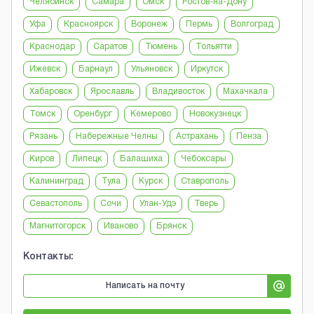
Челябинск
Самара
Омск
Ростов-на-Дону
Уфа
Красноярск
Воронеж
Пермь
Волгоград
Краснодар
Саратов
Тюмень
Тольятти
Ижевск
Барнаул
Ульяновск
Иркутск
Хабаровск
Ярославль
Владивосток
Махачкала
Томск
Оренбург
Кемерово
Новокузнецк
Рязань
Набережные Челны
Астрахань
Пенза
Киров
Липецк
Балашиха
Чебоксары
Калининград
Тула
Курск
Ставрополь
Севастополь
Сочи
Улан-Удэ
Тверь
Магнитогорск
Иваново
Брянск
Контакты:
Написать на почту