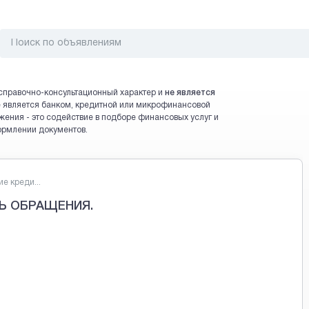
справочно-консультационный характер и
не является
 не является банком, кредитной или микрофинансовой
жения - это содействие в подборе финансовых услуг и
ормлении документов.
е креди...
Ь ОБРАЩЕНИЯ.