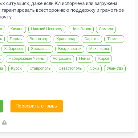
х ситуациях, даже если КИ испорчена или загружена
м гарантировать всестороннюю поддержку и грамотное
почту
рг
Казань
Нижний Новгород
Челябинск
Самара
ж
Пермь
Волгоград
Краснодар
Саратов
Тюмень
Хабаровск
Ярославль
Владивосток
Махачкала
ь
Набережные Челны
Астрахань
Пенза
Киров
ла
Курск
Ставрополь
Севастополь
Сочи
Улан-Удэ
Проверить отзывы