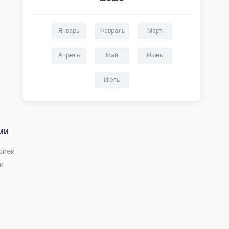
Январь
Февраль
Март
Апрель
Май
Июнь
Июль
ми
рией
и