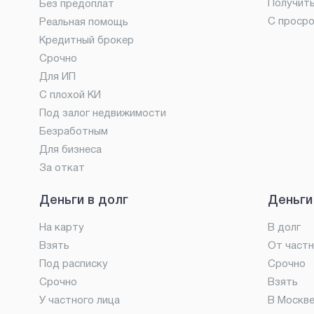
Получит
Без предоплат
С проср
Реальная помощь
Кредитный брокер
Срочно
Для ИП
С плохой КИ
Под залог недвижимости
Безработным
Для бизнеса
За откат
Деньги в долг
Деньги
На карту
В долг
Взять
От частн
Под расписку
Срочно
Срочно
Взять
У частного лица
В Москв