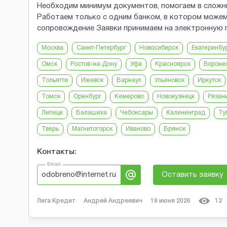
Необходим минимум документов, помогаем в сложны
Работаем только с одним банком, в котором може
сопровождение Заявки принимаем на электронную 
Москва
Санкт-Петербург
Новосибирск
Екатеринбу
Омск
Ростов-на-Дону
Уфа
Красноярск
Вороне
Тольятти
Ижевск
Барнаул
Ульяновск
Иркутск
Томск
Оренбург
Кемерово
Новокузнецк
Рязан
Липецк
Балашиха
Чебоксары
Калининград
Ту
Тверь
Магнитогорск
Иваново
Брянск
Контакты:
Email
odobreno@internet.ru
Оставить заявку
Лига Кредит
Андрей Андреевич
19 июня 2026
12