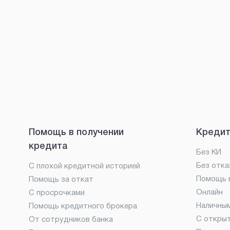
Помощь в получении
Кредит
кредита
Без КИ
Без отка
С плохой кредитной историей
Помощь в
Помощь за откат
Онлайн
С просрочками
Наличны
Помощь кредитного брокера
С откры
От сотрудников банка