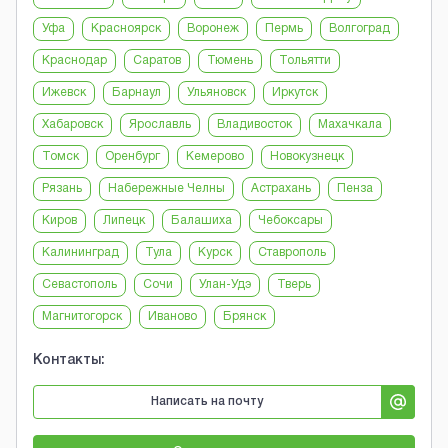
Уфа
Красноярск
Воронеж
Пермь
Волгоград
Краснодар
Саратов
Тюмень
Тольятти
Ижевск
Барнаул
Ульяновск
Иркутск
Хабаровск
Ярославль
Владивосток
Махачкала
Томск
Оренбург
Кемерово
Новокузнецк
Рязань
Набережные Челны
Астрахань
Пенза
Киров
Липецк
Балашиха
Чебоксары
Калининград
Тула
Курск
Ставрополь
Севастополь
Сочи
Улан-Удэ
Тверь
Магнитогорск
Иваново
Брянск
Контакты:
Написать на почту