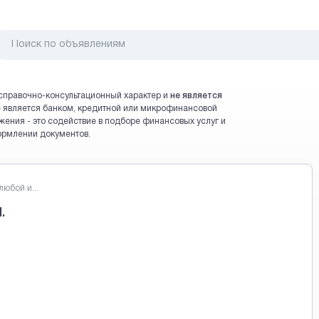
справочно-консультационный характер и
не является
 не является банком, кредитной или микрофинансовой
жения - это содействие в подборе финансовых услуг и
ормлении документов.
юбой и...
.