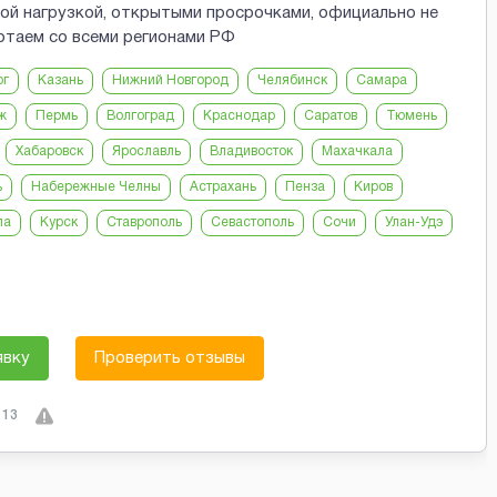
ой нагрузкой, открытыми просрочками, официально не
отаем со всеми регионами РФ
рг
Казань
Нижний Новгород
Челябинск
Самара
ж
Пермь
Волгоград
Краснодар
Саратов
Тюмень
Хабаровск
Ярославль
Владивосток
Махачкала
ь
Набережные Челны
Астрахань
Пенза
Киров
ла
Курск
Ставрополь
Севастополь
Сочи
Улан-Удэ
явку
Проверить отзывы
13