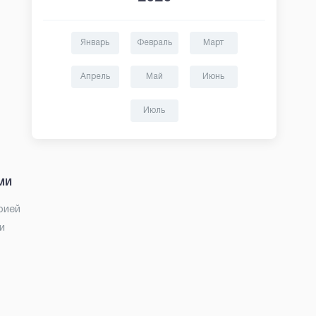
Январь
Февраль
Март
Апрель
Май
Июнь
Июль
ми
рией
и