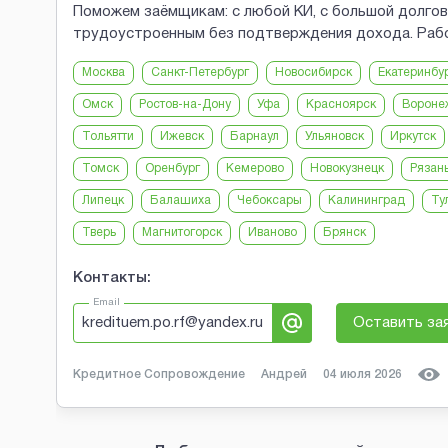
Поможем заёмщикам: с любой КИ, с большой долгов
трудоустроенным без подтверждения дохода. Раб
Москва
Санкт-Петербург
Новосибирск
Екатеринбу
Омск
Ростов-на-Дону
Уфа
Красноярск
Вороне
Тольятти
Ижевск
Барнаул
Ульяновск
Иркутск
Томск
Оренбург
Кемерово
Новокузнецк
Рязан
Липецк
Балашиха
Чебоксары
Калининград
Ту
Тверь
Магнитогорск
Иваново
Брянск
Контакты:
Email
kredituem.po.rf@yandex.ru
Оставить за
Кредитное Сопровождение
Андрей
04 июля 2026