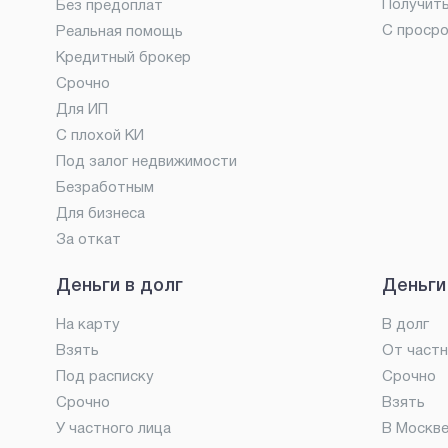
Получит
Без предоплат
С проср
Реальная помощь
Кредитный брокер
Срочно
Для ИП
С плохой КИ
Под залог недвижимости
Безработным
Для бизнеса
За откат
Деньги в долг
Деньги
На карту
В долг
Взять
От частн
Под расписку
Срочно
Срочно
Взять
У частного лица
В Москв