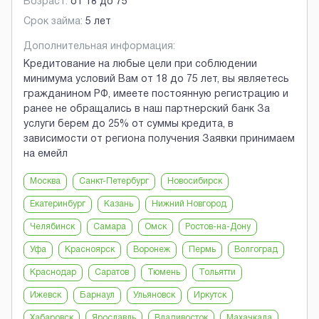
Возраст:
от
18
до
75
Срок займа:
5 лет
Дополнительная информация:
Кредитование на любые цели при соблюдении
минимума условий Вам от 18 до 75 лет, вы являетесь
гражданином РФ, имеете постоянную регистрацию и
ранее не обращались в наш партнерский банк За
услуги берем до 25% от суммы кредита, в
зависимости от региона получения Заявки принимаем
на емейл
Москва
Санкт-Петербург
Новосибирск
Екатеринбург
Казань
Нижний Новгород
Челябинск
Самара
Омск
Ростов-на-Дону
Уфа
Красноярск
Воронеж
Пермь
Волгоград
Краснодар
Саратов
Тюмень
Тольятти
Ижевск
Барнаул
Ульяновск
Иркутск
Хабаровск
Ярославль
Владивосток
Махачкала