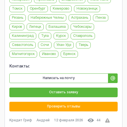
Томск
Оренбург
Кемерово
Новокузнецк
Рязань
Набережные Челны
Астрахань
Пенза
Киров
Липецк
Балашиха
Чебоксары
Калининград
Тула
Курск
Ставрополь
Севастополь
Сочи
Улан-Удэ
Тверь
Магнитогорск
Иваново
Брянск
Контакты:
Написать на почту
Оставить заявку
Проверить отзывы
Кредит Гриф
Андрей
12 февраля 2026
44