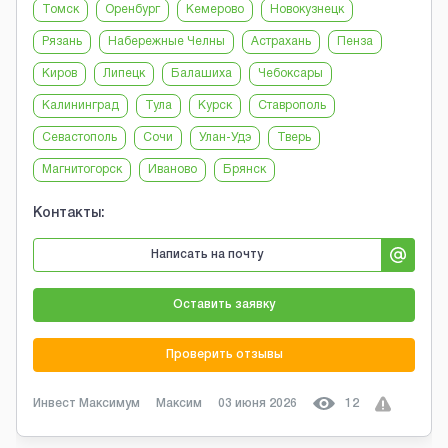
Томск
Оренбург
Кемерово
Новокузнецк
Рязань
Набережные Челны
Астрахань
Пенза
Киров
Липецк
Балашиха
Чебоксары
Калининград
Тула
Курск
Ставрополь
Севастополь
Сочи
Улан-Удэ
Тверь
Магнитогорск
Иваново
Брянск
Контакты:
Написать на почту
Оставить заявку
Проверить отзывы
Инвест Максимум
Максим
03 июня 2026
12