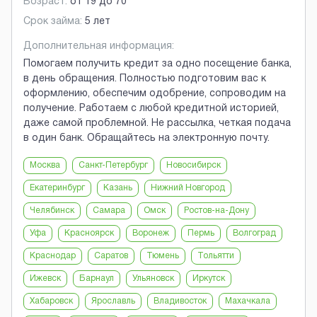
Возраст:
от
19
до
70
Срок займа:
5 лет
Дополнительная информация:
Помогаем получить кредит за одно посещение банка,
в день обращения. Полностью подготовим вас к
оформлению, обеспечим одобрение, сопроводим на
получение. Работаем с любой кредитной историей,
даже самой проблемной. Не рассылка, четкая подача
в один банк. Обращайтесь на электронную почту.
Москва
Санкт-Петербург
Новосибирск
Екатеринбург
Казань
Нижний Новгород
Челябинск
Самара
Омск
Ростов-на-Дону
Уфа
Красноярск
Воронеж
Пермь
Волгоград
Краснодар
Саратов
Тюмень
Тольятти
Ижевск
Барнаул
Ульяновск
Иркутск
Хабаровск
Ярославль
Владивосток
Махачкала