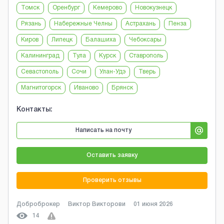
Томск
Оренбург
Кемерово
Новокузнецк
Рязань
Набережные Челны
Астрахань
Пенза
Киров
Липецк
Балашиха
Чебоксары
Калининград
Тула
Курск
Ставрополь
Севастополь
Сочи
Улан-Удэ
Тверь
Магнитогорск
Иваново
Брянск
Контакты:
Написать на почту
Оставить заявку
Проверить отзывы
Доброброкер
Виктор Викторови
01 июня 2026
14