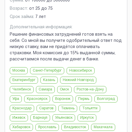
Сумма:
от
100000
до
5000000
Возраст:
от
25
до
75
Срок займа:
7 лет
Дополнительная информация:
Решение финансовых затруднений готов взять на
себя. Со мной вы получите одобрительный ответ под
низкую ставку, вам не придётся оплачивать
страховки. Моя комиссия до 15% выданной суммы,
рассчитаемся после выдачи денег в банке.
Москва
Санкт-Петербург
Новосибирск
Екатеринбург
Казань
Нижний Новгород
Челябинск
Самара
Омск
Ростов-на-Дону
Уфа
Красноярск
Воронеж
Пермь
Волгоград
Краснодар
Саратов
Тюмень
Тольятти
Ижевск
Барнаул
Ульяновск
Иркутск
Хабаровск
Ярославль
Владивосток
Махачкала