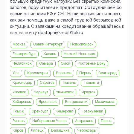
большую кредитную нагрузку. Без скрытых комиссий,
залогов, поручителей и предоплат! Сотрудничаем со
всеми регионами РФ и СНГ. Наши специалисты знают,
как вам помощь даже в самой трудной безвыходной
ситуации. С заявками на кредитование обращайтесь к
нам на почту dostupniy.kredit@bk.ru
Москва
Санкт-Петербург
Новосибирск
Екатеринбург
Казань
Нижний Новгород
Челябинск
Самара
Омск
Ростов-на-Дону
Уфа
Красноярск
Воронеж
Пермь
Волгоград
Краснодар
Саратов
Тюмень
Тольятти
Ижевск
Барнаул
Ульяновск
Иркутск
Хабаровск
Ярославль
Владивосток
Махачкала
Томск
Оренбург
Кемерово
Новокузнецк
Рязань
Набережные Челны
Астрахань
Пенза
Киров
Липецк
Балашиха
Чебоксары