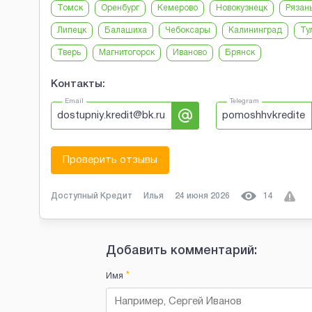
Томск
Оренбург
Кемерово
Новокузнецк
Рязан
Липецк
Балашиха
Чебоксары
Калининград
Ту
Тверь
Магнитогорск
Иваново
Брянск
Контакты:
Email
Telegram
dostupniy.kredit@bk.ru
pomoshhvkredite
Проверить отзывы
Доступный Кредит
Илья
24 июня 2026
14
Добавить комментарий:
*
Имя