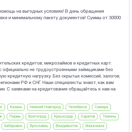
помощь на выгодных условиях! В день обращения
авке и минимальному пакету документов! Суммы от 30000
ительских кредитов, микрозаймов и кредитных карт.
 с официально не трудоустроенными заёмщиками без
ю кредитную нагрузку. Без скрытых комиссий, залогов,
егионами РФ и СНГ. Наши специалисты знают, как вам
и. С заявками на кредитование обращайтесь к нам на
рг
Казань
Нижний Новгород
Челябинск
Самара
ж
Пермь
Волгоград
Краснодар
Саратов
Тюмень
Хабаровск
Ярославль
Владивосток
Махачкала