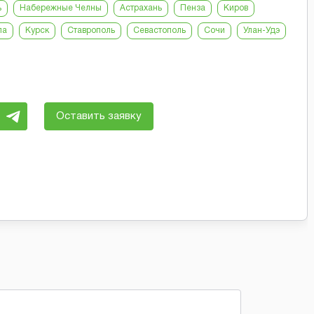
ь
Набережные Челны
Астрахань
Пенза
Киров
ла
Курск
Ставрополь
Севастополь
Сочи
Улан-Удэ
Оставить заявку