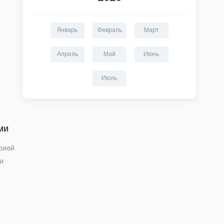
Январь
Февраль
Март
Апрель
Май
Июнь
Июль
ми
рией
и