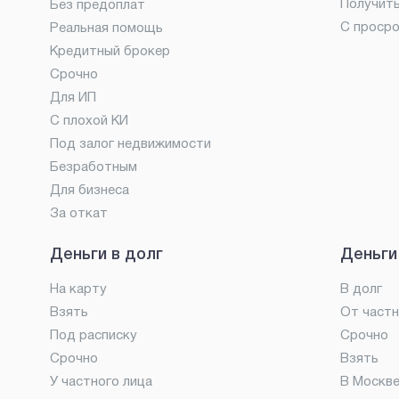
Получит
Без предоплат
С проср
Реальная помощь
Кредитный брокер
Срочно
Для ИП
С плохой КИ
Под залог недвижимости
Безработным
Для бизнеса
За откат
Деньги в долг
Деньги
На карту
В долг
Взять
От частн
Под расписку
Срочно
Срочно
Взять
У частного лица
В Москв