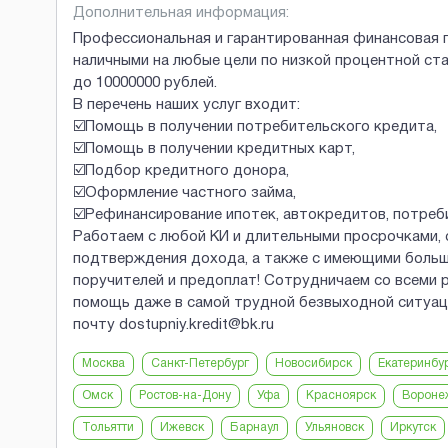
Дополнительная информация:
Профессиональная и гарантированная финансовая 
наличными на любые цели по низкой процентной ст
до 10000000 рублей.
В перечень наших услуг входит:
☑️Помощь в получении потребительского кредита,
☑️Помощь в получении кредитных карт,
☑️Подбор кредитного донора,
☑️Оформление частного займа,
☑️Рефинансирование ипотек, автокредитов, потреб
Работаем с любой КИ и длительными просрочками,
подтверждения дохода, а также с имеющими большу
поручителей и предоплат! Сотрудничаем со всеми р
помощь даже в самой трудной безвыходной ситуаци
почту dostupniy.kredit@bk.ru
Москва
Санкт-Петербург
Новосибирск
Екатеринбу
Омск
Ростов-на-Дону
Уфа
Красноярск
Вороне
Тольятти
Ижевск
Барнаул
Ульяновск
Иркутск