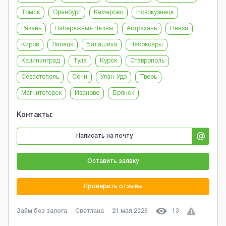
Томск
Оренбург
Кемерово
Новокузнецк
Рязань
Набережные Челны
Астрахань
Пенза
Киров
Липецк
Балашиха
Чебоксары
Калининград
Тула
Курск
Ставрополь
Севастополь
Сочи
Улан-Удэ
Тверь
Магнитогорск
Иваново
Брянск
Контакты:
Написать на почту
Оставить заявку
Проверить отзывы
Займ без залога
Светлана
21 мая 2026
13