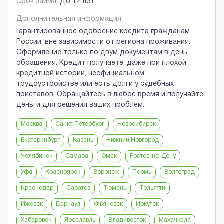
Срок займа:
До 12 лет
Дополнительная информация:
Гарантированное одобрение кредита гражданам
России, вне зависимости от региона проживания.
Оформление только по двум документам в день
обращения. Кредит получаете, даже при плохой
кредитной истории, неофициальном
трудоустройстве или есть долги у судебных
приставов. Обращайтесь в любое время и получайте
деньги для решения ваших проблем.
Москва
Санкт-Петербург
Новосибирск
Екатеринбург
Казань
Нижний Новгород
Челябинск
Самара
Омск
Ростов-на-Дону
Уфа
Красноярск
Воронеж
Пермь
Волгоград
Краснодар
Саратов
Тюмень
Тольятти
Ижевск
Барнаул
Ульяновск
Иркутск
Хабаровск
Ярославль
Владивосток
Махачкала