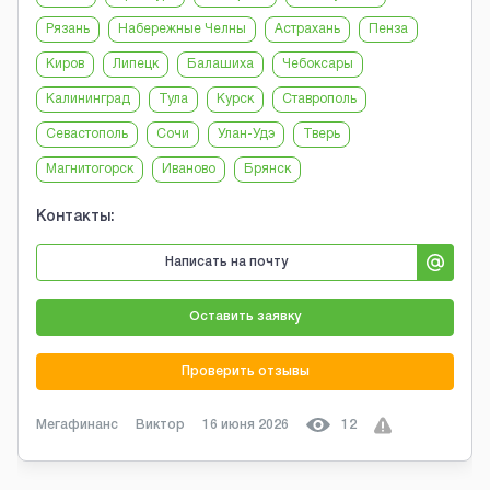
Рязань
Набережные Челны
Астрахань
Пенза
Киров
Липецк
Балашиха
Чебоксары
Калининград
Тула
Курск
Ставрополь
Севастополь
Сочи
Улан-Удэ
Тверь
Магнитогорск
Иваново
Брянск
Контакты:
Написать на почту
Оставить заявку
Проверить отзывы
Мегафинанс
Виктор
16 июня 2026
12