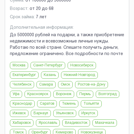
Сумма:
от
100000
до
5000000
Возраст:
от
20
до
68
Срок займа:
7 лет
Дополнительная информация:
До 5000000 рублей на подарки, а также приобретение
недвижимости и всевозможные личные нужды.
Работаю по всей стране. Спешите получить деньги,
предложение ограничено. Все подробности по почте
Москва
Санкт-Петербург
Новосибирск
Екатеринбург
Казань
Нижний Новгород
Челябинск
Самара
Омск
Ростов-на-Дону
Уфа
Красноярск
Воронеж
Пермь
Волгоград
Краснодар
Саратов
Тюмень
Тольятти
Ижевск
Барнаул
Ульяновск
Иркутск
Хабаровск
Ярославль
Владивосток
Махачкала
Томск
Оренбург
Кемерово
Новокузнецк