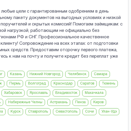
 любые цели с гарантированным одобрением в день
ному пакету документов на выгодных условиях и низкой
, поручителей и скрытых комиссий! Помогаем заёмщикам: с
вой нагрузкой, работающим не официально без
гионами РФ и СНГ. Профессиональное качественное
клиенту! Сопровождение на всех этапах: от подготовки
ёмных средств. Предоставим отсрочку первого платежа,
ь к нам на почту и получите кредит без переплат уже
рг
Казань
Нижний Новгород
Челябинск
Самара
ж
Пермь
Волгоград
Краснодар
Саратов
Тюмень
Хабаровск
Ярославль
Владивосток
Махачкала
ь
Набережные Челны
Астрахань
Пенза
Киров
ла
Курск
Ставрополь
Севастополь
Сочи
Улан-Удэ