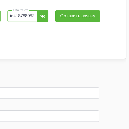
ВКонтакте
id418788982
Оставить заявку