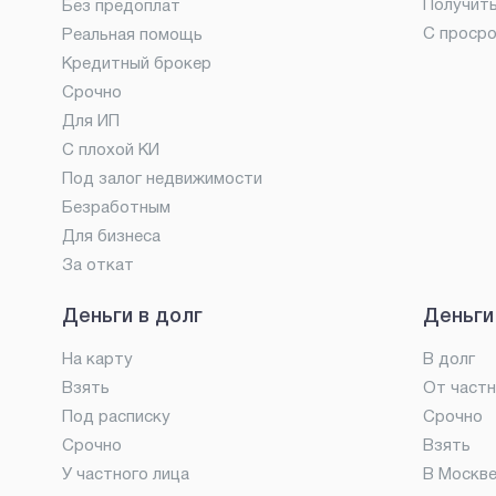
Получит
Без предоплат
С проср
Реальная помощь
Кредитный брокер
Срочно
Для ИП
С плохой КИ
Под залог недвижимости
Безработным
Для бизнеса
За откат
Деньги в долг
Деньги
На карту
В долг
Взять
От частн
Под расписку
Срочно
Срочно
Взять
У частного лица
В Москв