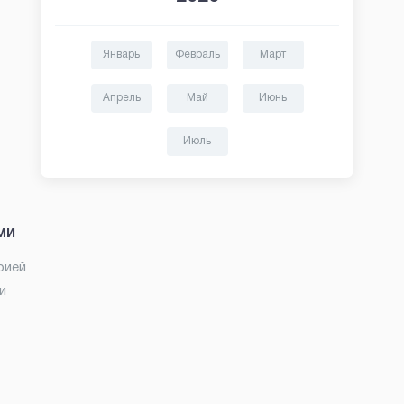
Январь
Февраль
Март
Апрель
Май
Июнь
Июль
ми
рией
и