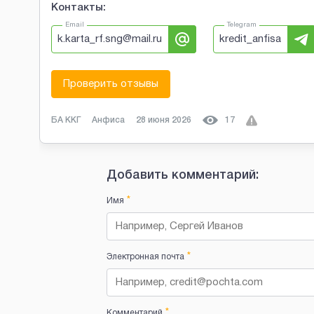
Контакты:
Email
Telegram
k.karta_rf.sng@mail.ru
kredit_anfisa
Проверить отзывы
БА ККГ
Анфиса
28 июня 2026
17
Добавить комментарий:
*
Имя
*
Электронная почта
*
Комментарий