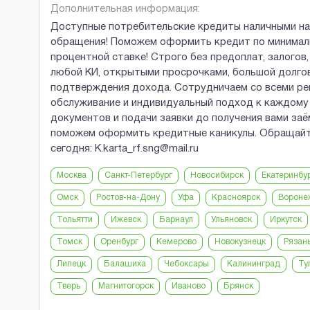
Дополнительная информация:
Доступные потребительские кредиты наличными на
обращения! Поможем оформить кредит по минималь
процентной ставке! Строго без предоплат, залогов
любой КИ, открытыми просрочками, большой долго
подтверждения дохода. Сотрудничаем со всеми ре
обслуживание и индивидуальный подход к каждому 
документов и подачи заявки до получения вами за
поможем оформить кредитные каникулы. Обращайтес
сегодня: K.karta_rf.sng@mail.ru
Москва
Санкт-Петербург
Новосибирск
Екатеринбу
Омск
Ростов-на-Дону
Уфа
Красноярск
Вороне
Тольятти
Ижевск
Барнаул
Ульяновск
Иркутск
Томск
Оренбург
Кемерово
Новокузнецк
Рязан
Липецк
Балашиха
Чебоксары
Калининград
Ту
Тверь
Магнитогорск
Иваново
Брянск