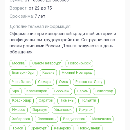
Сумма:
от
100000
до
5000000
Возраст:
от
22
до
75
Срок займа:
7 лет
Дополнительная информация:
Оформление при испорченной кредитной истории и
неофициальном трудоустройстве. Сотрудничаю со
всеми регионами России. Деньги получаете в день
обращения.
Москва
Санкт-Петербург
Новосибирск
Екатеринбург
Казань
Нижний Новгород
Челябинск
Самара
Омск
Ростов-на-Дону
Уфа
Красноярск
Воронеж
Пермь
Волгоград
Краснодар
Саратов
Тюмень
Тольятти
Ижевск
Барнаул
Ульяновск
Иркутск
Хабаровск
Ярославль
Владивосток
Махачкала
Томск
Оренбург
Кемерово
Новокузнецк