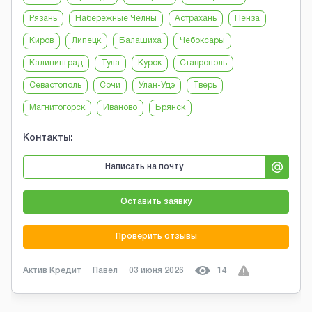
Рязань
Набережные Челны
Астрахань
Пенза
Киров
Липецк
Балашиха
Чебоксары
Калининград
Тула
Курск
Ставрополь
Севастополь
Сочи
Улан-Удэ
Тверь
Магнитогорск
Иваново
Брянск
Контакты:
Написать на почту
Оставить заявку
Проверить отзывы
Актив Кредит
Павел
03 июня 2026
14