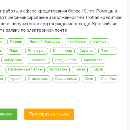
 работы в сфере кредитования более 10 лет. Помощь в
арт, рефинансирование задолженностей. Любая кредитная
алоги, поручители и подтверждение дохода. Кратчайшие
те заявку по электронной почте
рг
Казань
Нижний Новгород
Челябинск
Самара
ж
Пермь
Волгоград
Краснодар
Саратов
Тюмень
Хабаровск
Ярославль
Владивосток
Махачкала
ь
Набережные Челны
Астрахань
Пенза
Киров
ла
Курск
Ставрополь
Севастополь
Сочи
Улан-Удэ
заявку
Проверить отзывы