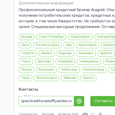
Дополнительная информация:
Профессиональный кредитный брокер Андрей. Опыт
получении потребительских кредитов, кредитных к
история, в том числе банкротство. Не требуются з
сроки. Специальные выгодные предложения. Оставь
Москва
Санкт-Петербург
Новосибирск
Екатеринбу
Омск
Ростов-на-Дону
Уфа
Красноярск
Вороне
Тольятти
Ижевск
Барнаул
Ульяновск
Иркутск
Томск
Оренбург
Кемерово
Новокузнецк
Рязан
Липецк
Балашиха
Чебоксары
Калининград
Ту
Тверь
Магнитогорск
Иваново
Брянск
Контакты:
Email
spec.kreditovanie@yandex.ru
Оставить 
Спецкредит
Андрей
04 июля 2026
17