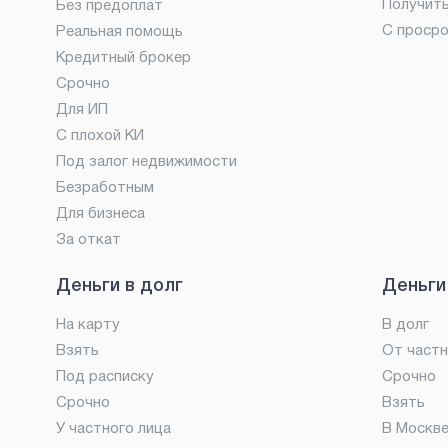
Получит
Без предоплат
С проср
Реальная помощь
Кредитный брокер
Срочно
Для ИП
С плохой КИ
Под залог недвижимости
Безработным
Для бизнеса
За откат
Деньги в долг
Деньги
На карту
В долг
Взять
От частн
Под расписку
Срочно
Срочно
Взять
У частного лица
В Москв