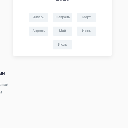
Январь
Февраль
Март
Апрель
Май
Июнь
Июль
ми
рией
и