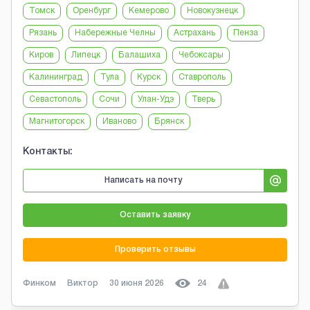
Томск
Оренбург
Кемерово
Новокузнецк
Рязань
Набережные Челны
Астрахань
Пенза
Киров
Липецк
Балашиха
Чебоксары
Калининград
Тула
Курск
Ставрополь
Севастополь
Сочи
Улан-Удэ
Тверь
Магнитогорск
Иваново
Брянск
Контакты:
Написать на почту
Оставить заявку
Проверить отзывы
Финком
Виктор
30 июня 2026
24