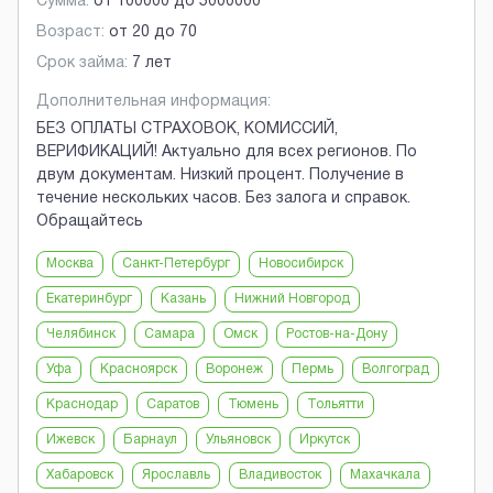
Сумма:
от
100000
до
5000000
Возраст:
от
20
до
70
Срок займа:
7 лет
Дополнительная информация:
БЕЗ ОПЛАТЫ СТРАХОВОК, КОМИССИЙ,
ВЕРИФИКАЦИЙ! Актуально для всех регионов. По
двум документам. Низкий процент. Получение в
течение нескольких часов. Без залога и справок.
Обращайтесь
Москва
Санкт-Петербург
Новосибирск
Екатеринбург
Казань
Нижний Новгород
Челябинск
Самара
Омск
Ростов-на-Дону
Уфа
Красноярск
Воронеж
Пермь
Волгоград
Краснодар
Саратов
Тюмень
Тольятти
Ижевск
Барнаул
Ульяновск
Иркутск
Хабаровск
Ярославль
Владивосток
Махачкала