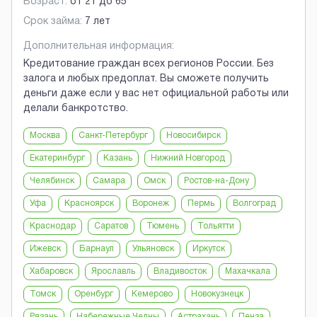
Возраст:
от
21
до
65
Срок займа:
7 лет
Дополнительная информация:
Кредитование граждан всех регионов России. Без
залога и любых предоплат. Вы сможете получить
деньги даже если у вас нет официальной работы или
делали банкротство.
Москва
Санкт-Петербург
Новосибирск
Екатеринбург
Казань
Нижний Новгород
Челябинск
Самара
Омск
Ростов-на-Дону
Уфа
Красноярск
Воронеж
Пермь
Волгоград
Краснодар
Саратов
Тюмень
Тольятти
Ижевск
Барнаул
Ульяновск
Иркутск
Хабаровск
Ярославль
Владивосток
Махачкала
Томск
Оренбург
Кемерово
Новокузнецк
Рязань
Набережные Челны
Астрахань
Пенза