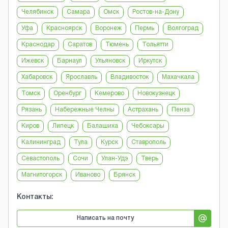
Челябинск
Самара
Омск
Ростов-на-Дону
Уфа
Красноярск
Воронеж
Пермь
Волгоград
Краснодар
Саратов
Тюмень
Тольятти
Ижевск
Барнаул
Ульяновск
Иркутск
Хабаровск
Ярославль
Владивосток
Махачкала
Томск
Оренбург
Кемерово
Новокузнецк
Рязань
Набережные Челны
Астрахань
Пенза
Киров
Липецк
Балашиха
Чебоксары
Калининград
Тула
Курск
Ставрополь
Севастополь
Сочи
Улан-Удэ
Тверь
Магнитогорск
Иваново
Брянск
Контакты:
Написать на почту