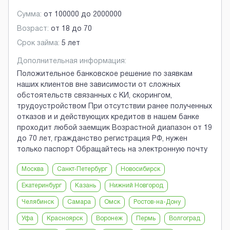
Сумма:
от
100000
до
2000000
Возраст:
от
18
до
70
Срок займа:
5 лет
Дополнительная информация:
Положительное банковское решение по заявкам
наших клиентов вне зависимости от сложных
обстоятельств связанных с КИ, скорингом,
трудоустройством При отсутствии ранее полученных
отказов и и действующих кредитов в нашем банке
проходит любой заемщик Возрастной диапазон от 19
до 70 лет, гражданство регистрация РФ, нужен
только паспорт Обращайтесь на электронную почту
Москва
Санкт-Петербург
Новосибирск
Екатеринбург
Казань
Нижний Новгород
Челябинск
Самара
Омск
Ростов-на-Дону
Уфа
Красноярск
Воронеж
Пермь
Волгоград