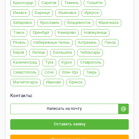
Краснодар
Саратов
Тюмень
Тольятти
Ижевск
Барнаул
Ульяновск
Иркутск
Хабаровск
Ярославль
Владивосток
Махачкала
Томск
Оренбург
Кемерово
Новокузнецк
Рязань
Набережные Челны
Астрахань
Пенза
Киров
Липецк
Балашиха
Чебоксары
Калининград
Тула
Курск
Ставрополь
Севастополь
Сочи
Улан-Удэ
Тверь
Магнитогорск
Иваново
Брянск
Контакты:
Написать на почту
Оставить заявку