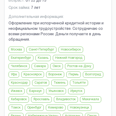
Возраст:
от
22
до
75
Срок займа:
7 лет
Дополнительная информация:
Оформление при испорченной кредитной истории и
неофициальном трудоустройстве. Сотрудничаю со
всеми регионами России. Деньги получаете в день
обращения.
Москва
Санкт-Петербург
Новосибирск
Екатеринбург
Казань
Нижний Новгород
Челябинск
Самара
Омск
Ростов-на-Дону
Уфа
Красноярск
Воронеж
Пермь
Волгоград
Краснодар
Саратов
Тюмень
Тольятти
Ижевск
Барнаул
Ульяновск
Иркутск
Хабаровск
Ярославль
Владивосток
Махачкала
Томск
Оренбург
Кемерово
Новокузнецк
Рязань
Набережные Челны
Астрахань
Пенза